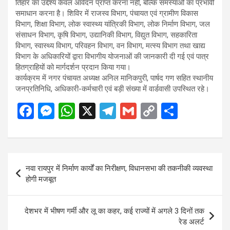
तिहार का उद्देश्य केवल आवेदन प्राप्त करना नहीं, बल्कि समस्याओं का प्रभावी
समाधान करना है। शिविर में राजस्व विभाग, पंचायत एवं ग्रामीण विकास
विभाग, शिक्षा विभाग, लोक स्वास्थ्य यांत्रिकी विभाग, लोक निर्माण विभाग, जल
संसाधन विभाग, कृषि विभाग, उद्यानिकी विभाग, विद्युत विभाग, सहकारिता
विभाग, स्वास्थ्य विभाग, परिवहन विभाग, वन विभाग, मत्स्य विभाग तथा खाद्य
विभाग के अधिकारियों द्वारा विभागीय योजनाओं की जानकारी दी गई एवं पात्र
हितग्राहियों को मार्गदर्शन प्रदान किया गया।
कार्यक्रम में नगर पंचायत अध्यक्ष अनिल मानिकपुरी, पार्षद गण सहित स्थानीय
जनप्रतिनिधि, अधिकारी-कर्मचारी एवं बड़ी संख्या में वार्डवासी उपस्थित रहे।
F
M
W
X
T
G
C
S
a
es
h
el
m
o
h
ce
se
at
e
ail
py
ar
b
n
s
gr
Li
e
Post
नवा रायपुर में निर्माण कार्यों का निरीक्षण, विधानसभा की तकनीकी व्यवस्था
o
g
A
a
n
navigation
होगी मजबूत
o
er
p
m
k
k
p
देशभर में भीषण गर्मी और लू का कहर, कई राज्यों में अगले 3 दिनों तक
रेड अलर्ट