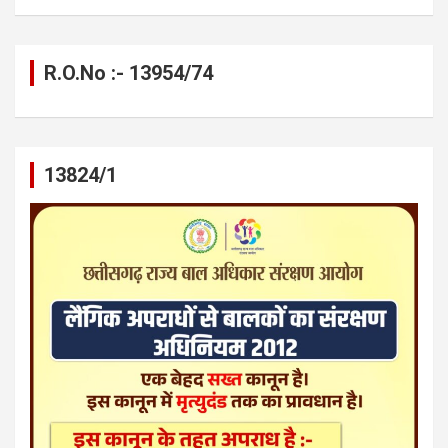
R.O.No :- 13954/74
13824/1