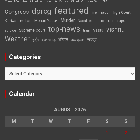
CM
Chief Minister
Chief Minister Dr. Yadav
Chief Minister Sai
featured
dprcg
Congress
High Court
fire
fraud
Murder
rape
Mohan Yadav
Naxalites
rain
Kejriwal
mohan
petrol
top-news
vishnu
Supreme Court
Vastu
suicide
train
Weather
भोपाल
रायपुर
इंदौर
छत्तीसगढ़
मध्य प्रदेश
Categories
Categories
Calendar
AUGUST 2026
M
T
W
T
F
S
S
1
2