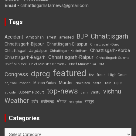
Email -
chhattisgarhstarnews@gmail.com
Tags
Chhattisgarh
BJP
Accident
Amit Shah
arrested
arrest
Chhattisgarh-Bijapur
Chhattisgarh-Bilaspur
Chhattisgarh-Durg
Chhattisgarh-Korba
Chhattisgarh-Jagdalpur
Chhattisgarh-Kabirdham
Chhattisgarh-Raipur
Chhattisgarh-Raigarh
Chhattisgarh-Sukma
CM
Chief Minister
Chief Minister Dr. Yadav
Chief Minister Sai
featured
dprcg
Congress
High Court
fire
fraud
Murder
rape
Mohan Yadav
Naxalites
rain
Kejriwal
mohan
petrol
top-news
vishnu
Supreme Court
Vastu
suicide
train
Weather
भोपाल
रायपुर
इंदौर
छत्तीसगढ़
मध्य प्रदेश
Categories
Categories