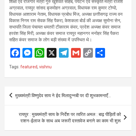
शिक्षा एवं रोजगार मंत्री गुरु खुशवंत साहेब, पर्यटन एवं संस्कृति मंत्री राजेश
अग्रवाल, रायपुर सांसद बृजमोहन अग्रवाल, विधायक राम कुमार टोप्पो,
विधायक आशाराम नेताम, विधायक प्रबोध मिंज, अध्यक्ष छत्तीसगढ़ राज्य वन
विकास निगम राम सेवक सिंह पैकरा, केशकला बोर्ड की अध्यक्ष सुमोना सेन,
सभापति जिला पंचायत धमतरी टीकाराम कंवर, प्रदेश अध्यक्ष कंवर समाज
हरवंश सिंह मिरी, अध्यक्ष कंवर समाज रायपुर महानगर मनोहर सिंह पैकरा
सहित कंवर समाज के लोग बड़ी संख्या में उपस्थित थे।
F
M
W
X
T
G
C
S
a
es
h
el
m
o
h
Tags:
featured
,
vishnu
ce
se
at
e
ail
py
ar
b
n
s
gr
Li
e
o
g
A
a
n
Post
मुख्यमंत्री विष्णुदेव साय ने ईद मिलादुन्नबी पर दी शुभकामनाएँ…
o
er
p
m
k
navigation
k
p
रायपुर : मुख्यमंत्री साय के निर्देश पर त्वरित अमल : बाढ़ पीड़ितों को
राशन-ईलाज के साथ अब जरूरी दस्तावेज बनाने का काम भी शुरू