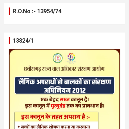
R.O.No :- 13954/74
13824/1