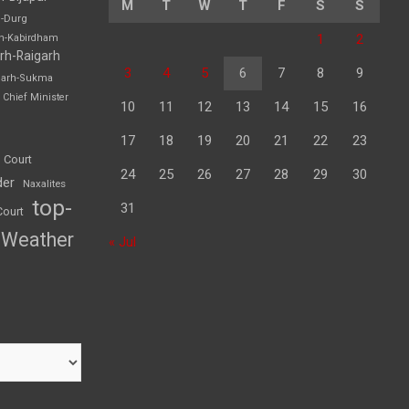
M
T
W
T
F
S
S
h-Durg
1
2
rh-Kabirdham
rh-Raigarh
3
4
5
6
7
8
9
garh-Sukma
Chief Minister
10
11
12
13
14
15
16
17
18
19
20
21
22
23
 Court
24
25
26
27
28
29
30
der
Naxalites
top-
31
Court
Weather
« Jul