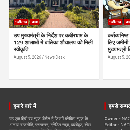
छत्तीसगढ़
राज्य
छत्तीसगढ़
राज
उप मुख्यमंत्री के निर्देश पर कबीरधाम के
कर्तव्यनिष्
129 शालाओं में बालिका शौचालय को मिली
लिए जमीनी स
स्वीकृति
मुख्यमंत्री 
August 5, 2026
News Desk
August 5, 2
हमारे बारे में
हमसे सम्पर्
यह एक हिंदी वेब न्यूज़ पोर्टल है जिसमें ब्रेकिंग न्यूज़ के
Owner -
NAG
अलावा राजनीति, प्रशासन, ट्रेंडिंग न्यूज, बॉलीवुड, खेल
Editor -
NAG