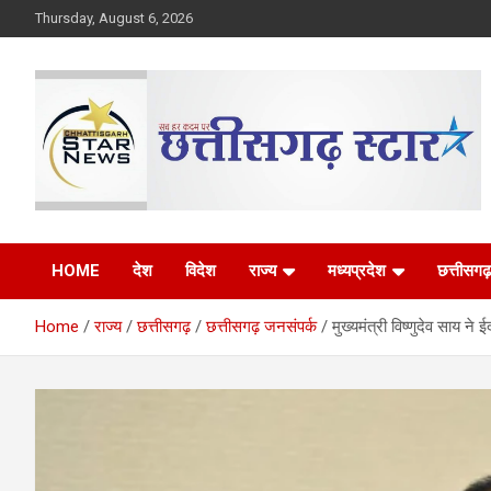
Skip
Thursday, August 6, 2026
to
content
The Rising Voice of CG
Chhattisgarh Star
HOME
देश
विदेश
राज्य
मध्यप्रदेश
छत्तीसगढ़
Home
राज्य
छत्तीसगढ़
छत्तीसगढ़ जनसंपर्क
मुख्यमंत्री विष्णुदेव साय ने