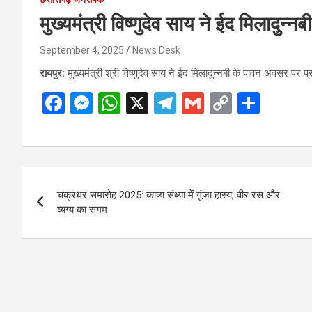
मुख्यमंत्री विष्णुदेव साय ने ईद मिलादुन्
September 4, 2025
News Desk
रायपुर:
मुख्यमंत्री श्री विष्णुदेव साय ने ईद मिलादुन्नबी के पावन अवसर पर प्र
F
M
W
X
T
G
C
S
a
es
h
el
m
o
h
ce
se
at
e
ail
py
ar
b
n
s
gr
Li
e
Post
o
g
A
a
n
चक्रधर समारोह 2025: काव्य संध्या में गूंजा हास्य, वीर रस और
navigation
o
er
p
m
k
व्यंग्य का संगम
k
p