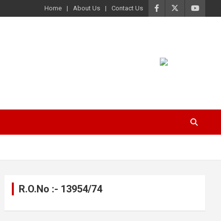
Home
About Us
Contact Us
R.O.No :- 13954/74