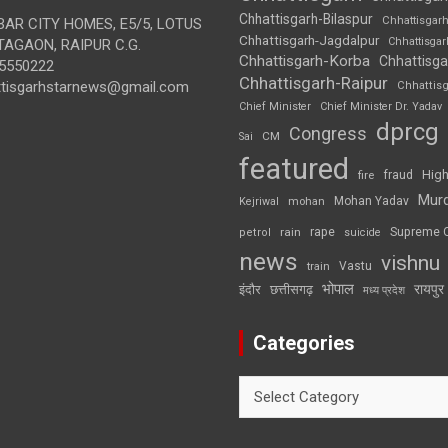
Chhattisgarh-Bilaspur
Chhattisgar
AR CITY HOMES, E5/5, LOTUS
Chhattisgarh-Jagdalpur
Chhattisga
AGAON, RAIPUR C.G.
Chhattisgarh-Korba
Chhattisga
5550222
Chhattisgarh-Raipur
ttisgarhstarnews@gmail.com
Chhattis
Chief Minister
Chief Minister Dr. Yadav
dprcg
Congress
CM
Sai
featured
High
fire
fraud
Mur
Mohan Yadav
Kejriwal
mohan
rape
Supreme 
rain
petrol
suicide
news
vishnu
Vastu
train
भोपाल
रायपुर
इंदौर
छत्तीसगढ़
मध्य प्रदेश
Categories
Categories