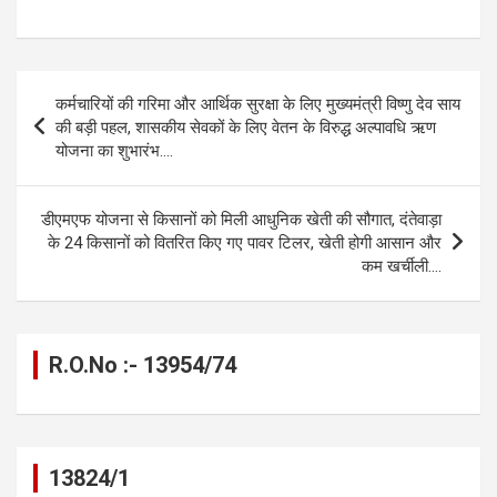
a
es
h
el
m
o
h
ce
se
at
e
ail
py
ar
b
n
s
gr
Li
e
Post
कर्मचारियों की गरिमा और आर्थिक सुरक्षा के लिए मुख्यमंत्री विष्णु देव साय
o
g
A
a
n
navigation
की बड़ी पहल, शासकीय सेवकों के लिए वेतन के विरुद्ध अल्पावधि ऋण
o
er
p
m
k
योजना का शुभारंभ….
k
p
डीएमएफ योजना से किसानों को मिली आधुनिक खेती की सौगात, दंतेवाड़ा
के 24 किसानों को वितरित किए गए पावर टिलर, खेती होगी आसान और
कम खर्चीली….
R.O.No :- 13954/74
13824/1