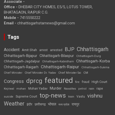
Associate -
Office -
DHEBAR CITY HOMES, E5/5, LOTUS TOWER,
BHATAGAON, RAIPUR C.G.
Mobile -
7415550222
Email -
chhattisgarhstarnews@gmail.com
Tags
Chhattisgarh
BJP
Accident
Amit Shah
arrested
arrest
Chhattisgarh-Bijapur
Chhattisgarh-Bilaspur
Chhattisgarh-Durg
Chhattisgarh-Korba
Chhattisgarh-Jagdalpur
Chhattisgarh-Kabirdham
Chhattisgarh-Raipur
Chhattisgarh-Raigarh
Chhattisgarh-Sukma
CM
Chief Minister
Chief Minister Dr. Yadav
Chief Minister Sai
featured
dprcg
Congress
High Court
fire
fraud
Murder
rape
Mohan Yadav
Naxalites
rain
Kejriwal
mohan
petrol
top-news
vishnu
Supreme Court
Vastu
suicide
train
Weather
भोपाल
रायपुर
इंदौर
छत्तीसगढ़
मध्य प्रदेश