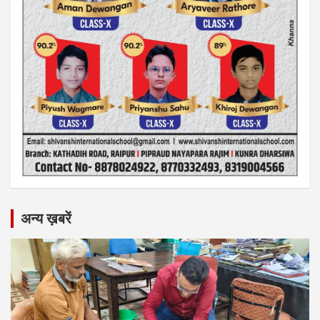
अन्य ख़बरें