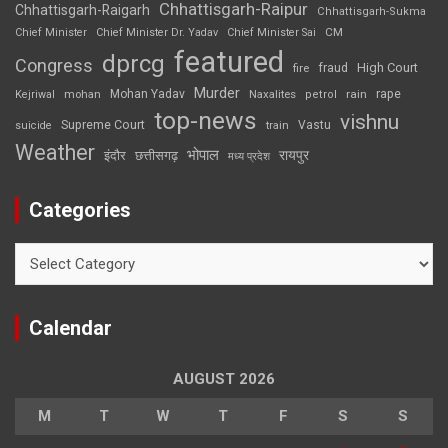
Chhattisgarh-Raipur
Chhattisgarh-Raigarh
Chhattisgarh-Sukma
CM
Chief Minister
Chief Minister Dr. Yadav
Chief Minister Sai
featured
dprcg
Congress
High Court
fire
fraud
Murder
rape
Mohan Yadav
Naxalites
rain
Kejriwal
mohan
petrol
top-news
vishnu
Supreme Court
Vastu
suicide
train
Weather
भोपाल
रायपुर
इंदौर
छत्तीसगढ़
मध्य प्रदेश
Categories
Categories
Calendar
AUGUST 2026
M
T
W
T
F
S
S