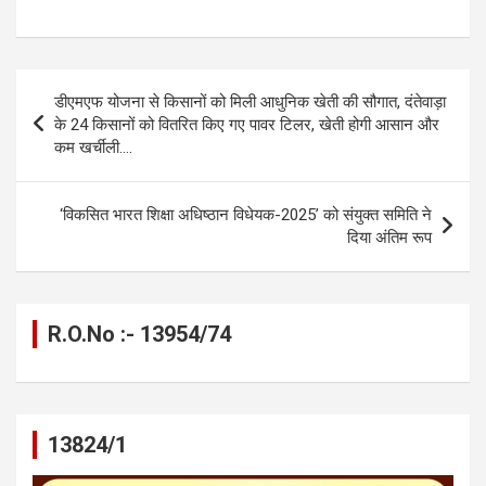
a
es
h
el
m
o
h
ce
se
at
e
ail
py
ar
b
n
s
gr
Li
e
Post
डीएमएफ योजना से किसानों को मिली आधुनिक खेती की सौगात, दंतेवाड़ा
o
g
A
a
n
navigation
के 24 किसानों को वितरित किए गए पावर टिलर, खेती होगी आसान और
o
er
p
m
k
कम खर्चीली….
k
p
‘विकसित भारत शिक्षा अधिष्ठान विधेयक-2025’ को संयुक्त समिति ने
दिया अंतिम रूप
R.O.No :- 13954/74
13824/1