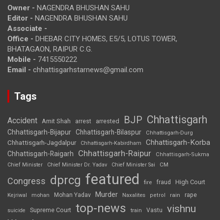
Owner -
NAGENDRA BHUSHAN SAHU
Editor -
NAGENDRA BHUSHAN SAHU
Associate -
Office -
DHEBAR CITY HOMES, E5/5, LOTUS TOWER,
BHATAGAON, RAIPUR C.G.
Mobile -
7415550222
Email -
chhattisgarhstarnews@gmail.com
Tags
Chhattisgarh
BJP
Accident
Amit Shah
arrested
arrest
Chhattisgarh-Bijapur
Chhattisgarh-Bilaspur
Chhattisgarh-Durg
Chhattisgarh-Korba
Chhattisgarh-Jagdalpur
Chhattisgarh-Kabirdham
Chhattisgarh-Raipur
Chhattisgarh-Raigarh
Chhattisgarh-Sukma
CM
Chief Minister
Chief Minister Dr. Yadav
Chief Minister Sai
featured
dprcg
Congress
High Court
fire
fraud
Murder
rape
Mohan Yadav
Naxalites
rain
Kejriwal
mohan
petrol
top-news
vishnu
Supreme Court
Vastu
suicide
train