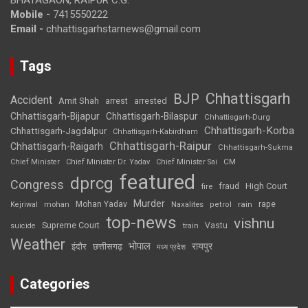
Mobile -
7415550222
Email -
chhattisgarhstarnews@gmail.com
Tags
Chhattisgarh
BJP
Accident
Amit Shah
arrested
arrest
Chhattisgarh-Bijapur
Chhattisgarh-Bilaspur
Chhattisgarh-Durg
Chhattisgarh-Korba
Chhattisgarh-Jagdalpur
Chhattisgarh-Kabirdham
Chhattisgarh-Raipur
Chhattisgarh-Raigarh
Chhattisgarh-Sukma
CM
Chief Minister
Chief Minister Dr. Yadav
Chief Minister Sai
featured
dprcg
Congress
High Court
fire
fraud
Murder
rape
Mohan Yadav
Naxalites
rain
Kejriwal
mohan
petrol
top-news
vishnu
Supreme Court
Vastu
suicide
train
Weather
भोपाल
रायपुर
इंदौर
छत्तीसगढ़
मध्य प्रदेश
Categories