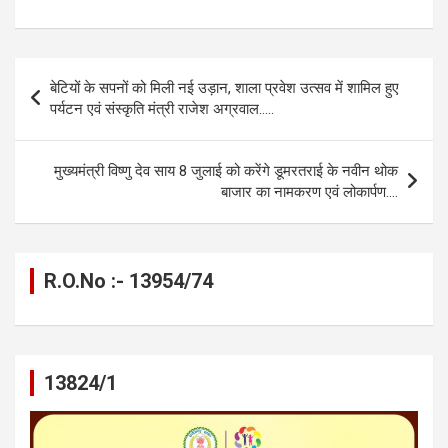
a
es
h
el
m
o
h
ce
se
at
e
ail
py
ar
b
n
s
gr
Li
e
Post
बेटियों के सपनों को मिली नई उड़ान, शाला प्रवेश उत्सव में शामिल हुए
o
g
A
a
n
navigation
पर्यटन एवं संस्कृति मंत्री राजेश अग्रवाल…..
o
er
p
m
k
k
p
मुख्यमंत्री विष्णु देव साय 8 जुलाई को करेंगे डूमरतराई के नवीन थोक
बाजार का नामकरण एवं लोकार्पण….
R.O.No :- 13954/74
13824/1