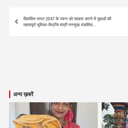
b
n
s
gr
Li
e
Post
o
g
A
a
n
विकसित भारत 2047 के स्वप्न को साकार करने में युवाओं की
navigation
o
er
p
m
k
महत्वपूर्ण भूमिका-केंद्रीय मंत्री मनसुख मंडाविया….
k
p
अन्य ख़बरें