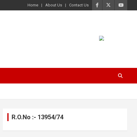
Home
About Us
Contact Us
R.O.No :- 13954/74