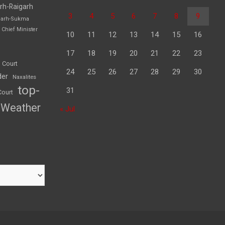
rh-Raigarh
3
4
5
6
7
8
9
garh-Sukma
Chief Minister
10
11
12
13
14
15
16
17
18
19
20
21
22
23
 Court
24
25
26
27
28
29
30
der
Naxalites
top-
31
Court
Weather
« Jul