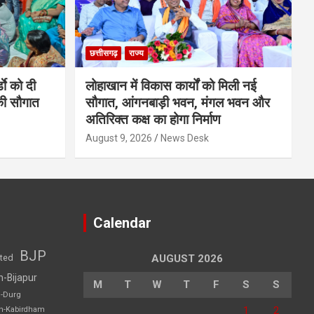
छत्तीसगढ़
राज्य
डाे को दी
लोहाखान में विकास कार्यों को मिली नई
की सौगात
सौगात, आंगनबाड़ी भवन, मंगल भवन और
अतिरिक्त कक्ष का होगा निर्माण
August 9, 2026
News Desk
Calendar
BJP
sted
AUGUST 2026
h-Bijapur
M
T
W
T
F
S
S
h-Durg
1
2
rh-Kabirdham