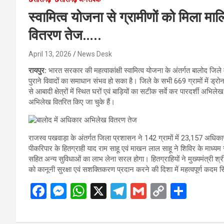
स्वामित्व योजना से ग्रामीणों को मिला 
वितरण तेज…..
April 13, 2026
News Desk
रायपुर:
भारत सरकार की महत्वाकांक्षी स्वामित्व योजना के अंतर्गत बालोद जिले मे
पुराने विवादों का समाधान संभव हो सका है। जिले के सभी 669 ग्रामों में ड्
से आबादी क्षेत्रों में स्थित घरों एवं बाड़ियों का सटीक सर्वे कर पारदर्शी अभ
अभिलेख वितरित किए जा चुके हैं।
राजस्व पखवाड़ा के अंतर्गत जिला प्रशासन ने 142 ग्रामों में 23,157 अधिकार
पीकरिपार के हितग्राही याद राम साहू एवं माखन लाल साहू ने शिविर के माध्यम
सहित अन्य सुविधाओं का लाभ लेना सरल होगा। हितग्राहियों ने मुख्यमंत्री श्
को कानूनी सुरक्षा एवं सशक्तिकरण प्रदान करने की दिशा में महत्वपूर्ण कदम सि
F
M
W
X
T
G
C
S
a
es
h
el
m
o
h
ce
se
at
e
ail
py
ar