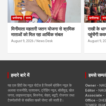
छत्तीसगढ़
राज्य
छत्तीसगढ़
राज
मिनीमाता महतारी जतन योजना से श्रमिक
राखी के धा
माताओं को मिल रहा आर्थिक संबल
पहुंचेंगी कव
August 9, 2026
News Desk
August 9, 2
हमारे बारे में
हमसे सम्पर्
यह एक हिंदी वेब न्यूज़ पोर्टल है जिसमें ब्रेकिंग न्यूज़ के
Owner -
NAG
अलावा राजनीति, प्रशासन, ट्रेंडिंग न्यूज, बॉलीवुड, खेल
Editor -
NAG
जगत, लाइफस्टाइल, बिजनेस, सेहत, ब्यूटी, रोजगार तथा
Associate -
टेक्नोलॉजी से संबंधित खबरें पोस्ट की जाती है।
Office -
DHEB
TOWER, BHAT