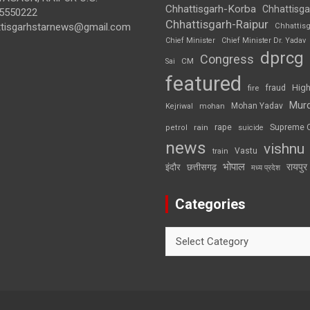
Chhattisgarh-Korba
Chhattisga
5550222
Chhattisgarh-Raipur
ttisgarhstarnews@gmail.com
Chhattis
Chief Minister
Chief Minister Dr. Yadav
dprcg
Congress
CM
Sai
featured
High
fire
fraud
Mur
Mohan Yadav
Kejriwal
mohan
rape
Supreme 
rain
petrol
suicide
news
vishnu
Vastu
train
भोपाल
रायपुर
इंदौर
छत्तीसगढ़
मध्य प्रदेश
Categories
Categories