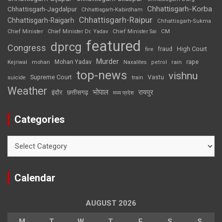
Chhattisgarh-Korba
Chhattisgarh-Jagdalpur
Chhattisgarh-Kabirdham
Chhattisgarh-Raipur
Chhattisgarh-Raigarh
Chhattisgarh-Sukma
CM
Chief Minister
Chief Minister Dr. Yadav
Chief Minister Sai
featured
dprcg
Congress
High Court
fire
fraud
Murder
rape
Mohan Yadav
Naxalites
rain
Kejriwal
mohan
petrol
top-news
vishnu
Supreme Court
Vastu
suicide
train
Weather
भोपाल
रायपुर
इंदौर
छत्तीसगढ़
मध्य प्रदेश
Categories
Categories
Calendar
AUGUST 2026
M
T
W
T
F
S
S