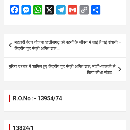
F
M
W
X
T
G
C
S
a
es
h
el
m
o
h
ce
se
at
e
ail
py
ar
b
n
s
gr
Li
e
Post
महतारी वंदन योजना छत्तीसगढ़ की बहनों के जीवन में लाई है नई रोशनी –
o
g
A
a
n
navigation
केंद्रीय गृह मंत्री अमित शाह….
o
er
p
m
k
k
p
मुरिया दरबार में शामिल हुए केंद्रीय गृह मंत्री अमित शाह, मांझी-चालकी से
किया सीधा संवाद….
R.O.No :- 13954/74
13824/1