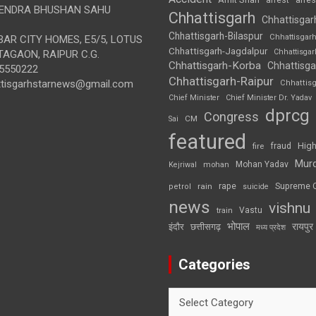
arrest
ENDRA BHUSHAN SAHU
Chhattisgarh
Chhattisgar
Chhattisgarh-Bilaspur
Chhattisgar
AR CITY HOMES, E5/5, LOTUS
Chhattisgarh-Jagdalpur
Chhattisga
AGAON, RAIPUR C.G.
Chhattisgarh-Korba
Chhattisga
5550222
Chhattisgarh-Raipur
ttisgarhstarnews@gmail.com
Chhattis
Chief Minister
Chief Minister Dr. Yadav
dprcg
Congress
CM
Sai
featured
High
fire
fraud
Mur
Mohan Yadav
Kejriwal
mohan
rape
Supreme 
rain
petrol
suicide
news
vishnu
Vastu
train
भोपाल
रायपुर
इंदौर
छत्तीसगढ़
मध्य प्रदेश
Categories
Categories