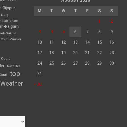
AUGUST 2026
h-Bijapur
M
T
W
T
F
S
S
h-Durg
1
2
rh-Kabirdham
rh-Raigarh
3
4
5
6
7
8
9
garh-Sukma
Chief Minister
10
11
12
13
14
15
16
17
18
19
20
21
22
23
 Court
24
25
26
27
28
29
30
der
Naxalites
top-
31
Court
Weather
« Jul