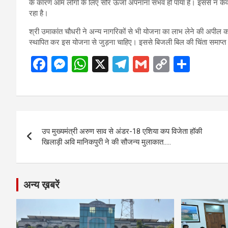
के कारण आम लोगों के लिए सौर ऊर्जा अपनाना संभव हो पाया है। इससे न केवल ब
रहा है।
श्री उमाकांत चौधरी ने अन्य नागरिकों से भी योजना का लाभ लेने की अपील क
स्थापित कर इस योजना से जुड़ना चाहिए। इससे बिजली बिल की चिंता समाप्
F
M
W
X
T
G
C
S
a
es
h
el
m
o
h
ce
se
at
e
ail
py
ar
b
n
s
gr
Li
e
Post
o
g
A
a
n
उप मुख्यमंत्री अरुण साव से अंडर-18 एशिया कप विजेता हॉकी
navigation
o
er
p
m
k
खिलाड़ी अवि मानिकपुरी ने की सौजन्य मुलाकात…..
k
p
अन्य ख़बरें