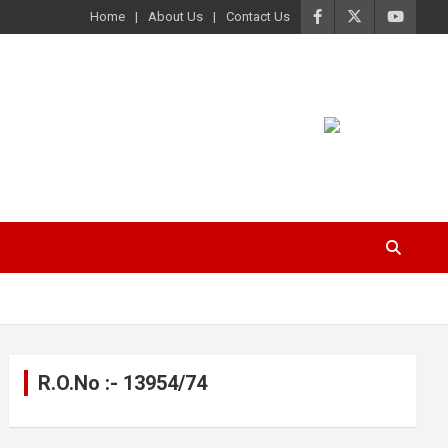
Home
About Us
Contact Us
R.O.No :- 13954/74