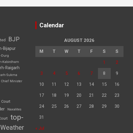
Calendar
BJP
sted
AUGUST 2026
h-Bijapur
M
T
W
T
F
S
S
h-Durg
1
2
rh-Kabirdham
rh-Raigarh
3
4
5
6
7
8
9
garh-Sukma
Chief Minister
10
11
12
13
14
15
16
17
18
19
20
21
22
23
 Court
24
25
26
27
28
29
30
der
Naxalites
top-
31
Court
Weather
« Jul