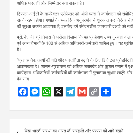
अधिक पारदर्शी और जिम्मेदार बना सकता है।
ट्रिपल-आईटी के डायरेक्टर प्रोफेसर डॉ. ओपी व्यास ने कार्यशाला को संबोध
सतर्क रहना होगा। एआई के व्यवहारिक अनुप्रयोग से शुरुआत कर निरंतर सी
की सुरक्षा अत्यंत आवश्यक है, इसलिए हमें संवेदनशील जानकारी एआई को नहीं
प्रो. के. जी. श्रीनिवास ने भरोसा दिलाया कि यह प्रशिक्षण उच्च गुणवत्ता वाल
एवं अन्य विभागों के 100 से अधिक अधिकारी-कर्मचारी शामिल हुए। यह प्रश
है।
“प्रशासनिक कार्यों की गति और पारदर्शिता बढ़ाने के लिए डिजिटल प्रोडक
आवश्यकता है। शासन-प्रशासन को अधिक जवाबदेह और कुशल बनाने में एआई टू
कार्यक्रम अधिकारियों-कर्मचारियों की कार्यक्षमता में गुणात्मक सुधार लाएंगे 
देव साय
F
M
W
X
T
G
C
S
a
es
h
el
m
o
h
ce
se
at
e
ail
py
ar
b
n
s
gr
Li
e
Post
o
g
A
a
n
विद्या भारती संस्था का भारत की संस्कृति और परंपरा को आगे बढ़ाने