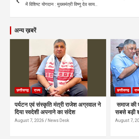
navigation
o
er
p
m
k
में विशिष्ट योगदान : मुख्यमंत्री विष्णु देव साय…
k
p
अन्य ख़बरें
छत्तीसगढ़
राज्य
छत्तीसगढ़
राज
पर्यटन एवं संस्कृति मंत्री राजेश अग्रवाल ने
समाज की ए
दिया स्वदेशी अपनाने का संदेश
सबसे बड़ी श
August 7, 2026
News Desk
August 7, 2