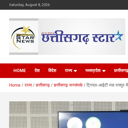
Skip
Saturday, August 8, 2026
to
content
The Rising Voice of CG
Chhattisgarh Star
HOME
देश
विदेश
राज्य
मध्यप्रदेश
छत्तीसगढ़
Home
राज्य
छत्तीसगढ़
छत्तीसगढ़ जनसंपर्क
ट्रिपल-आईटी नवा रायपुर म