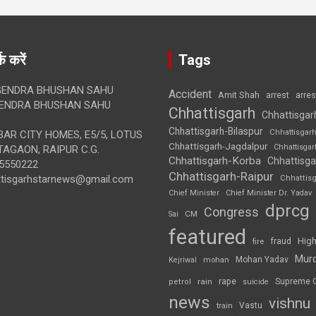
क करें
Tags
ENDRA BHUSHAN SAHU
Accident
Amit Shah
arre
arrest
ENDRA BHUSHAN SAHU
Chhattisgarh
Chhattisgar
Chhattisgarh-Bilaspur
Chhattisgar
AR CITY HOMES, E5/5, LOTUS
Chhattisgarh-Jagdalpur
Chhattisga
AGAON, RAIPUR C.G.
Chhattisgarh-Korba
Chhattisga
5550222
Chhattisgarh-Raipur
ttisgarhstarnews@gmail.com
Chhattis
Chief Minister
Chief Minister Dr. Yadav
dprcg
Congress
CM
Sai
featured
High
fire
fraud
Mur
Mohan Yadav
Kejriwal
mohan
rape
Supreme 
rain
petrol
suicide
news
vishnu
Vastu
train