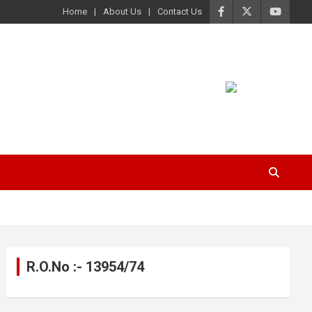
Home
About Us
Contact Us
R.O.No :- 13954/74