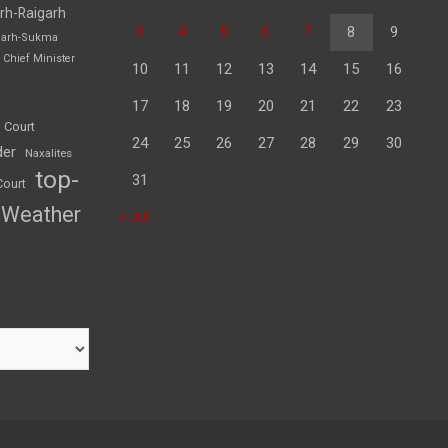
rh-Raigarh
3
4
5
6
7
8
9
garh-Sukma
Chief Minister
10
11
12
13
14
15
16
17
18
19
20
21
22
23
 Court
24
25
26
27
28
29
30
der
Naxalites
top-
31
Court
Weather
« Jul