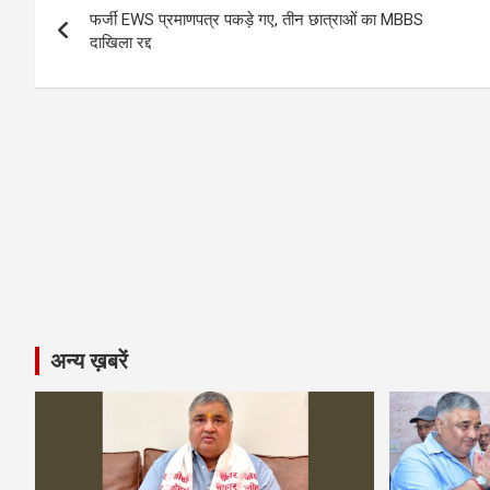
o
g
A
a
n
फर्जी EWS प्रमाणपत्र पकड़े गए, तीन छात्राओं का MBBS
navigation
o
er
p
m
k
दाखिला रद्द
k
p
अन्य ख़बरें