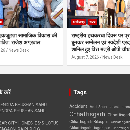
्य
छत्तीसगढ़
राज्य
कजुटता सामाजिक विकास की
राष्ट्रीय हथकरघा दिवस पर प्र
क्ति: राजेश अग्रवाल
बुनकर सम्मेलन एवं स्वदेशी प्रदर्
शामिल हुए वित्त मंत्री ओपी चौध
026
News Desk
August 7, 2026
News Desk
क करें
Tags
ENDRA BHUSHAN SAHU
Accident
Amit Shah
arre
arrest
ENDRA BHUSHAN SAHU
Chhattisgarh
Chhattisgar
Chhattisgarh-Bilaspur
Chhattisgar
AR CITY HOMES, E5/5, LOTUS
Chhattisgarh-Jagdalpur
Chhattisga
AGAON, RAIPUR C.G.