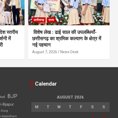
छत्तीसगढ़
राज्य
देश स्तरीय
विशेष लेख : ढाई साल की उपलब्धियाँ-
शनी में
छत्तीसगढ़ का श्रमिक कल्याण के क्षेत्र में
री
नई पहचान
August 7, 2026
News Desk
Calendar
BJP
sted
AUGUST 2026
h-Bijapur
M
T
W
T
F
S
S
h-Durg
1
2
rh-Kabirdham