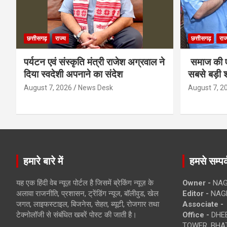
छत्तीसगढ़
राज्य
छत्तीसगढ़
राज
पर्यटन एवं संस्कृति मंत्री राजेश अग्रवाल ने
समाज की ए
दिया स्वदेशी अपनाने का संदेश
सबसे बड़ी श
August 7, 2026
News Desk
August 7, 2
हमारे बारे में
हमसे सम्पर्
यह एक हिंदी वेब न्यूज़ पोर्टल है जिसमें ब्रेकिंग न्यूज़ के
Owner -
NAG
अलावा राजनीति, प्रशासन, ट्रेंडिंग न्यूज, बॉलीवुड, खेल
Editor -
NAG
जगत, लाइफस्टाइल, बिजनेस, सेहत, ब्यूटी, रोजगार तथा
Associate -
टेक्नोलॉजी से संबंधित खबरें पोस्ट की जाती है।
Office -
DHEB
TOWER, BHAT