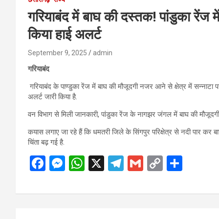
गरियाबंद में बाघ की दस्तक! पांडुका रेंज म
किया हाई अलर्ट
September 9, 2025
admin
गरियाबंद
गरियाबंद के पाण्डुका रेंज में बाघ की मौजूदगी नजर आने से क्षेत्र में सन्नाटा 
अलर्ट जारी किया है.
वन विभाग से मिली जानकारी, पांडुका रेंज के नागझर जंगल में बाघ की मौजूदगी सा
कयास लगाए जा रहे हैं कि धमतरी जिले के सिंगपुर परिक्षेत्र से नदी पार कर बाघ पहु
चिंता बढ़ गई है.
F
M
W
X
T
G
C
S
a
es
h
el
m
o
h
ce
se
at
e
ail
py
ar
b
n
s
gr
Li
e
Post