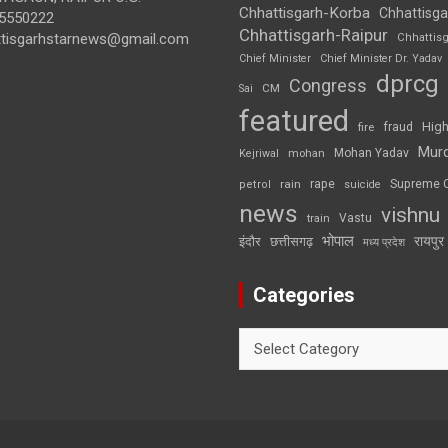
Chhattisgarh-Korba
Chhattisga
5550222
Chhattisgarh-Raipur
ttisgarhstarnews@gmail.com
Chhattis
Chief Minister
Chief Minister Dr. Yadav
dprcg
Congress
CM
Sai
featured
High
fire
fraud
Mur
Mohan Yadav
Kejriwal
mohan
rape
Supreme 
rain
petrol
suicide
news
vishnu
Vastu
train
भोपाल
रायपुर
इंदौर
छत्तीसगढ़
मध्य प्रदेश
Categories
Categories