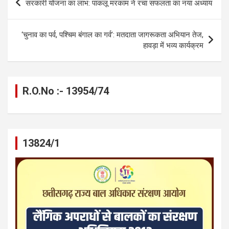
सरकारी योजना का लाभ: पाकलू मरकाम ने रचा सफलता का नया अध्याय
o
g
A
a
n
navigation
o
er
p
m
k
‘चुनाव का पर्व, पश्चिम बंगाल का गर्व’: मतदाता जागरूकता अभियान तेज,
k
p
हावड़ा में भव्य कार्यक्रम
R.O.No :- 13954/74
13824/1