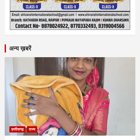
अन्य ख़बरें
छत्तीसगढ़
राज्य