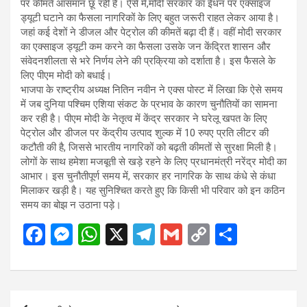
पर कीमतें आसमान छू रही हैं। ऐसे में,मोदी सरकार का ईंधन पर एक्साइज
ड्यूटी घटाने का फैसला नागरिकों के लिए बहुत जरूरी राहत लेकर आया है।
जहां कई देशों ने डीजल और पेट्रोल की कीमतें बढ़ा दी हैं। वहीं मोदी सरकार
का एक्साइज ड्यूटी कम करने का फैसला उसके जन केंद्रित शासन और
संवेदनशीलता से भरे निर्णय लेने की प्रक्रिया को दर्शाता है। इस फैसले के
लिए पीएम मोदी को बधाई।
भाजपा के राष्ट्रीय अध्यक्ष नितिन नवीन ने एक्स पोस्ट में लिखा कि ऐसे समय
में जब दुनिया पश्चिम एशिया संकट के प्रभाव के कारण चुनौतियों का सामना
कर रही है। पीएम मोदी के नेतृत्व में केंद्र सरकार ने घरेलू खपत के लिए
पेट्रोल और डीजल पर केंद्रीय उत्पाद शुल्क में 10 रुपए प्रति लीटर की
कटौती की है, जिससे भारतीय नागरिकों को बढ़ती कीमतों से सुरक्षा मिली है।
लोगों के साथ हमेशा मजबूती से खड़े रहने के लिए प्रधानमंत्री नरेंद्र मोदी का
आभार। इस चुनौतीपूर्ण समय में, सरकार हर नागरिक के साथ कंधे से कंधा
मिलाकर खड़ी है। यह सुनिश्चित करते हुए कि किसी भी परिवार को इन कठिन
समय का बोझ न उठाना पड़े।
F
M
W
X
T
G
C
S
a
es
h
el
m
o
h
ce
se
at
e
ail
py
ar
b
n
s
gr
Li
e
Post