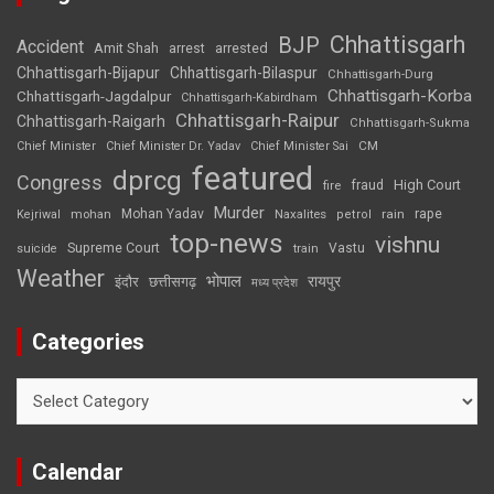
Chhattisgarh
BJP
Accident
Amit Shah
arrested
arrest
Chhattisgarh-Bijapur
Chhattisgarh-Bilaspur
Chhattisgarh-Durg
Chhattisgarh-Korba
Chhattisgarh-Jagdalpur
Chhattisgarh-Kabirdham
Chhattisgarh-Raipur
Chhattisgarh-Raigarh
Chhattisgarh-Sukma
CM
Chief Minister
Chief Minister Dr. Yadav
Chief Minister Sai
featured
dprcg
Congress
High Court
fire
fraud
Murder
rape
Mohan Yadav
Naxalites
rain
Kejriwal
mohan
petrol
top-news
vishnu
Supreme Court
Vastu
suicide
train
Weather
भोपाल
रायपुर
इंदौर
छत्तीसगढ़
मध्य प्रदेश
Categories
Categories
Calendar