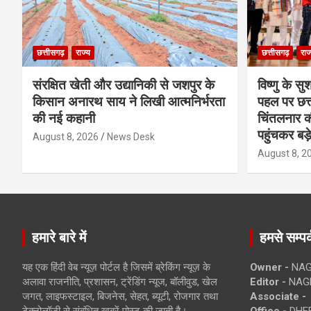
छत्तीसगढ़
राज्य
छत्तीसगढ़
राज
संरक्षित खेती और उद्यानिकी से जशपुर के
विष्णु के सु
किसान अनारथ साय ने लिखी आत्मनिर्भरता
पहल पर छत्त
की नई कहानी
चिंतलनार की 
पहुंचकर बड़
August 8, 2026
News Desk
August 8, 2
हमारे बारे में
हमसे सम्पर्
यह एक हिंदी वेब न्यूज़ पोर्टल है जिसमें ब्रेकिंग न्यूज़ के
Owner -
NAG
अलावा राजनीति, प्रशासन, ट्रेंडिंग न्यूज, बॉलीवुड, खेल
Editor -
NAG
जगत, लाइफस्टाइल, बिजनेस, सेहत, ब्यूटी, रोजगार तथा
Associate -
टेक्नोलॉजी से संबंधित खबरें पोस्ट की जाती है।
Office -
DHEB