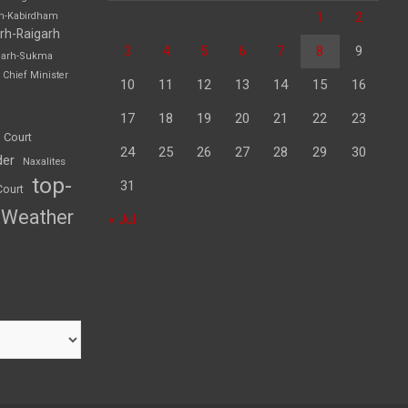
1
2
rh-Kabirdham
rh-Raigarh
3
4
5
6
7
8
9
garh-Sukma
Chief Minister
10
11
12
13
14
15
16
17
18
19
20
21
22
23
 Court
24
25
26
27
28
29
30
der
Naxalites
top-
31
Court
Weather
« Jul