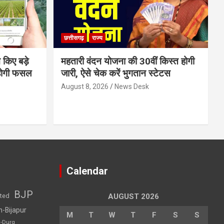
छत्तीसगढ़
राज्य
 किए बड़े
महतारी वंदन योजना की 30वीं किस्त होगी
होगी फसल
जारी, ऐसे चेक करें भुगतान स्टेटस
August 8, 2026
News Desk
Calendar
BJP
sted
AUGUST 2026
h-Bijapur
M
T
W
T
F
S
S
h-Durg