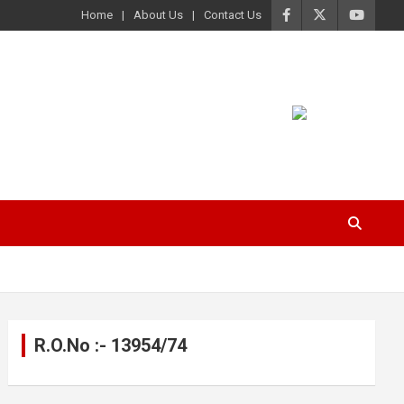
Home
About Us
Contact Us
R.O.No :- 13954/74