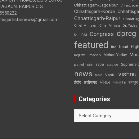
Chhattisgarh-Jagdalpur
Chhattisga
AGAON, RAIPUR C.G.
Chhattisgarh-Korba
Chhattisga
5550222
Chhattisgarh-Raipur
ttisgarhstarnews@gmail.com
Chhattis
Chief Minister
Chief Minister Dr. Yadav
dprcg
Congress
CM
Sai
featured
High
fire
fraud
Mur
Mohan Yadav
Kejriwal
mohan
rape
Supreme 
rain
petrol
suicide
news
vishnu
Vastu
train
भोपाल
रायपुर
इंदौर
छत्तीसगढ़
मध्य प्रदेश
Categories
Categories