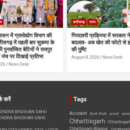
्य
छत्तीसगढ़
राज्य
शासन में ग्रामोद्योग विभाग की
गिरदावरी प्रक्रिया में सरकार ने
ीसगढ़ में पहली बार सुकमा के
बदलाव- अब खेत की फोटो से 
पुनर्वासित बेटियों ने रायपुर
की पुष्टि
े मंच पर दिखाई प्रतिभा
August 8, 2026
News Desk
026
News Desk
क करें
Tags
ENDRA BHUSHAN SAHU
Accident
Amit Shah
arre
arrest
ENDRA BHUSHAN SAHU
Chhattisgarh
Chhattisgar
Chhattisgarh-Bilaspur
Chhattisgar
AR CITY HOMES, E5/5, LOTUS