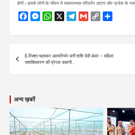
होगी। इससे लोगों के जीवन में सकारात्मक परिवर्तन आएगा और प्रदेश के नक्सल 
F
M
W
X
T
G
C
S
a
es
h
el
m
o
h
ce
se
at
e
ail
py
ar
b
n
s
gr
Li
e
Post
o
g
A
a
n
ई-रिक्शा चलाकर आत्मनिर्भर बनीं शशि देवी कंवर – महिला
navigation
o
er
p
m
k
सशक्तिकरण की प्रेरक कहानी….
k
p
अन्य ख़बरें