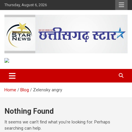
Skip
Thursday, August 6, 2026
to
content
The Rising Voice of CG
Chhattisgarh Star
Home
Blog
Zelensky angry
Nothing Found
It seems we can’t find what you’re looking for. Perhaps
searching can help.