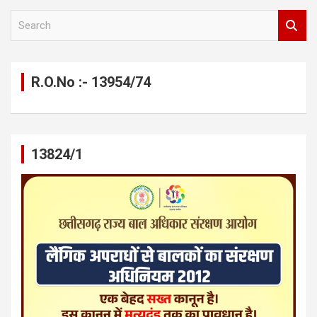
S
e
a
r
c
R.O.No :- 13954/74
h
13824/1