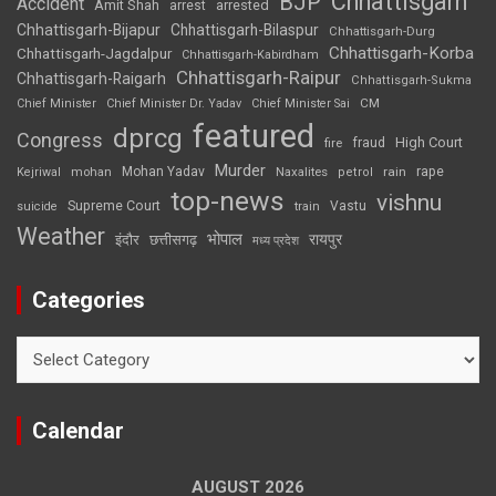
Chhattisgarh
BJP
Accident
Amit Shah
arrested
arrest
Chhattisgarh-Bijapur
Chhattisgarh-Bilaspur
Chhattisgarh-Durg
Chhattisgarh-Korba
Chhattisgarh-Jagdalpur
Chhattisgarh-Kabirdham
Chhattisgarh-Raipur
Chhattisgarh-Raigarh
Chhattisgarh-Sukma
CM
Chief Minister
Chief Minister Dr. Yadav
Chief Minister Sai
featured
dprcg
Congress
High Court
fire
fraud
Murder
rape
Mohan Yadav
Naxalites
rain
Kejriwal
mohan
petrol
top-news
vishnu
Supreme Court
Vastu
suicide
train
Weather
भोपाल
रायपुर
इंदौर
छत्तीसगढ़
मध्य प्रदेश
Categories
Categories
Calendar
AUGUST 2026