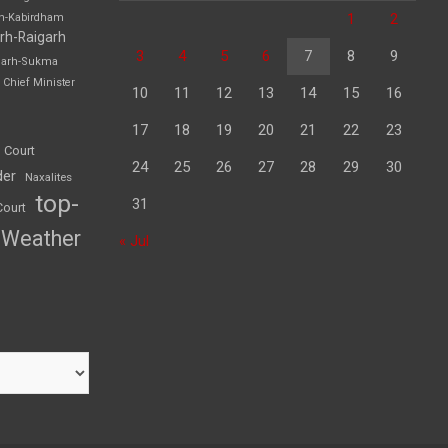
1
2
rh-Kabirdham
rh-Raigarh
3
4
5
6
7
8
9
garh-Sukma
Chief Minister
10
11
12
13
14
15
16
17
18
19
20
21
22
23
 Court
24
25
26
27
28
29
30
der
Naxalites
top-
31
Court
Weather
« Jul