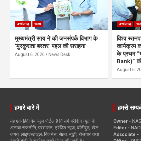
छत्तीसगढ़
राज्य
छत्तीसगढ़
राज
मुख्यमंत्री साय ने की जनसंपर्क विभाग के
विश्व स्तनप
‘मुस्कुराता बस्तर’ पहल की सराहना
कार्यक्रम
के प्रथम “
August 6, 2026
News Desk
Bank)” की
August 6, 2
हमारे बारे में
हमसे सम्पर्
यह एक हिंदी वेब न्यूज़ पोर्टल है जिसमें ब्रेकिंग न्यूज़ के
Owner -
NAG
अलावा राजनीति, प्रशासन, ट्रेंडिंग न्यूज, बॉलीवुड, खेल
Editor -
NAG
जगत, लाइफस्टाइल, बिजनेस, सेहत, ब्यूटी, रोजगार तथा
Associate -
टेक्नोलॉजी से संबंधित खबरें पोस्ट की जाती है।
Office -
DHEB