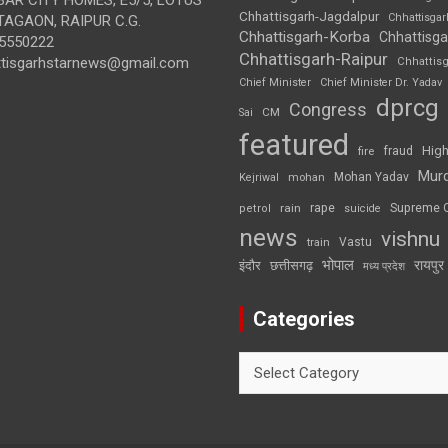
Chhattisgarh-Jagdalpur
Chhattisga
AGAON, RAIPUR C.G.
Chhattisgarh-Korba
Chhattisga
5550222
Chhattisgarh-Raipur
ttisgarhstarnews@gmail.com
Chhattis
Chief Minister
Chief Minister Dr. Yadav
dprcg
Congress
CM
Sai
featured
High
fire
fraud
Mur
Mohan Yadav
Kejriwal
mohan
rape
Supreme 
rain
petrol
suicide
news
vishnu
Vastu
train
भोपाल
रायपुर
इंदौर
छत्तीसगढ़
मध्य प्रदेश
Categories
Categories