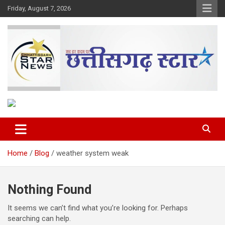
Skip
Friday, August 7, 2026
to
content
The Rising Voice of CG
Chhattisgarh Star
Home
Blog
weather system weak
Nothing Found
It seems we can’t find what you’re looking for. Perhaps
searching can help.