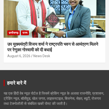
छत्तीसगढ़
राज्य
उप मुख्यमंत्री विजय शर्मा ने राष्ट्रपति भवन से आमंत्रण मिलने
पर रेणुका गोस्वामी को दी बधाई
August 6, 2026
News Desk
हमारे बारे में
यह एक हिंदी वेब न्यूज़ पोर्टल है जिसमें ब्रेकिंग न्यूज़ के अलावा राजनीति, प्रशासन,
ट्रेंडिंग न्यूज, बॉलीवुड, खेल जगत, लाइफस्टाइल, बिजनेस, सेहत, ब्यूटी, रोजगार
तथा टेक्नोलॉजी से संबंधित खबरें पोस्ट की जाती है।