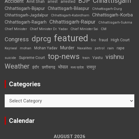
Chhattisgarh
BJP
Accident
Amit Shah
arrested
arrest
Chhattisgarh-Bijapur
Chhattisgarh-Bilaspur
Chhattisgarh-Durg
Chhattisgarh-Korba
Chhattisgarh-Jagdalpur
Chhattisgarh-Kabirdham
Chhattisgarh-Raipur
Chhattisgarh-Raigarh
Chhattisgarh-Sukma
CM
Chief Minister
Chief Minister Dr. Yadav
Chief Minister Sai
featured
dprcg
Congress
High Court
fire
fraud
Murder
rape
Mohan Yadav
Naxalites
rain
Kejriwal
mohan
petrol
top-news
vishnu
Supreme Court
Vastu
suicide
train
Weather
भोपाल
रायपुर
इंदौर
छत्तीसगढ़
मध्य प्रदेश
Categories
Categories
Calendar
AUGUST 2026