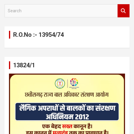
S
e
a
r
c
R.O.No :- 13954/74
h
13824/1