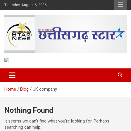
Skip
Thursday, August 6, 2026
to
content
The Rising Voice of CG
Chhattisgarh Star
Home
Blog
UK company
Nothing Found
It seems we can’t find what you’re looking for. Perhaps
searching can help.