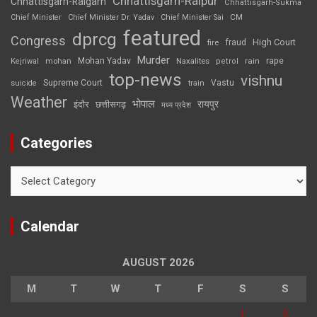
Chhattisgarh-Raipur
Chhattisgarh-Raigarh
Chhattisgarh-Sukma
CM
Chief Minister
Chief Minister Dr. Yadav
Chief Minister Sai
featured
dprcg
Congress
High Court
fire
fraud
Murder
rape
Mohan Yadav
Naxalites
rain
Kejriwal
mohan
petrol
top-news
vishnu
Supreme Court
Vastu
suicide
train
Weather
भोपाल
रायपुर
इंदौर
छत्तीसगढ़
मध्य प्रदेश
Categories
Categories
Calendar
AUGUST 2026
M
T
W
T
F
S
S
1
2