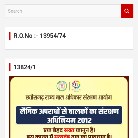
S
e
a
r
c
R.O.No :- 13954/74
h
13824/1