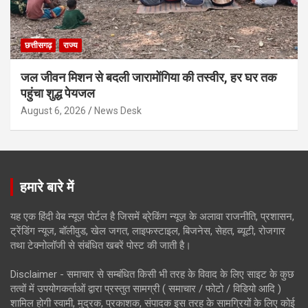
छत्तीसगढ़
राज्य
जल जीवन मिशन से बदली जारामोंगिया की तस्वीर, हर घर तक
पहुंचा शुद्ध पेयजल
August 6, 2026
News Desk
हमारे बारे में
यह एक हिंदी वेब न्यूज़ पोर्टल है जिसमें ब्रेकिंग न्यूज़ के अलावा राजनीति, प्रशासन,
ट्रेंडिंग न्यूज, बॉलीवुड, खेल जगत, लाइफस्टाइल, बिजनेस, सेहत, ब्यूटी, रोजगार
तथा टेक्नोलॉजी से संबंधित खबरें पोस्ट की जाती है।
Disclaimer - समाचार से सम्बंधित किसी भी तरह के विवाद के लिए साइट के कुछ
तत्वों में उपयोगकर्ताओं द्वारा प्रस्तुत सामग्री ( समाचार / फोटो / विडियो आदि )
शामिल होगी स्वामी, मुद्रक, प्रकाशक, संपादक इस तरह के सामग्रियों के लिए कोई