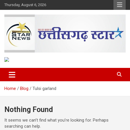
Skip
Thursday, August 6, 2026
to
content
The Rising Voice of CG
Chhattisgarh Star
Home
Blog
Tulsi garland
Nothing Found
It seems we can’t find what you’re looking for. Perhaps
searching can help.