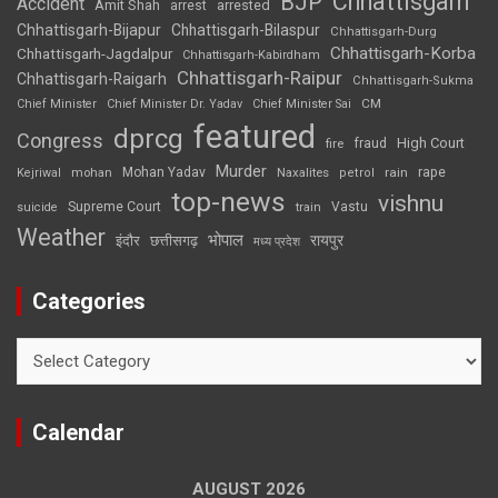
Chhattisgarh
BJP
Accident
Amit Shah
arrested
arrest
Chhattisgarh-Bijapur
Chhattisgarh-Bilaspur
Chhattisgarh-Durg
Chhattisgarh-Korba
Chhattisgarh-Jagdalpur
Chhattisgarh-Kabirdham
Chhattisgarh-Raipur
Chhattisgarh-Raigarh
Chhattisgarh-Sukma
CM
Chief Minister
Chief Minister Dr. Yadav
Chief Minister Sai
featured
dprcg
Congress
High Court
fire
fraud
Murder
rape
Mohan Yadav
Naxalites
rain
Kejriwal
mohan
petrol
top-news
vishnu
Supreme Court
Vastu
suicide
train
Weather
भोपाल
रायपुर
इंदौर
छत्तीसगढ़
मध्य प्रदेश
Categories
Categories
Calendar
AUGUST 2026