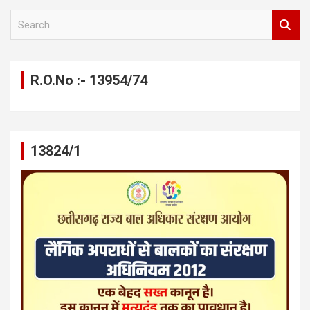
S
e
a
r
c
R.O.No :- 13954/74
h
13824/1