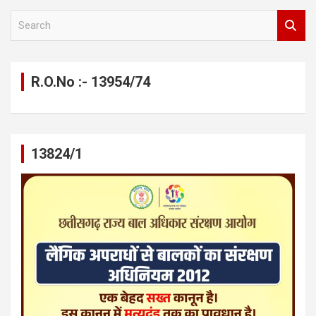
S
e
a
r
c
R.O.No :- 13954/74
h
13824/1