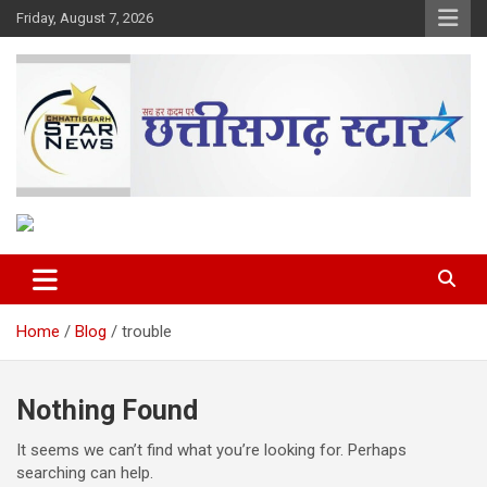
Skip
Friday, August 7, 2026
to
content
The Rising Voice of CG
Chhattisgarh Star
Home
Blog
trouble
Nothing Found
It seems we can’t find what you’re looking for. Perhaps
searching can help.