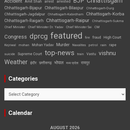
Chhattisgarh
BJP
Accident
Amit Shah
arrested
arrest
Chhattisgarh-Bijapur
Chhattisgarh-Bilaspur
Chhattisgarh-Durg
Chhattisgarh-Korba
Chhattisgarh-Jagdalpur
Chhattisgarh-Kabirdham
Chhattisgarh-Raipur
Chhattisgarh-Raigarh
Chhattisgarh-Sukma
CM
Chief Minister
Chief Minister Dr. Yadav
Chief Minister Sai
featured
dprcg
Congress
High Court
fire
fraud
Murder
rape
Mohan Yadav
Naxalites
rain
Kejriwal
mohan
petrol
top-news
vishnu
Supreme Court
Vastu
suicide
train
Weather
भोपाल
रायपुर
इंदौर
छत्तीसगढ़
मध्य प्रदेश
Categories
Categories
Calendar
AUGUST 2026