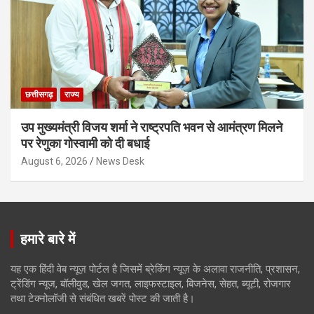
छत्तीसगढ़
राज्य
उप मुख्यमंत्री विजय शर्मा ने राष्ट्रपति भवन से आमंत्रण मिलने
पर रेणुका गोस्वामी को दी बधाई
August 6, 2026
News Desk
हमारे बारे में
यह एक हिंदी वेब न्यूज़ पोर्टल है जिसमें ब्रेकिंग न्यूज़ के अलावा राजनीति, प्रशासन,
ट्रेंडिंग न्यूज, बॉलीवुड, खेल जगत, लाइफस्टाइल, बिजनेस, सेहत, ब्यूटी, रोजगार
तथा टेक्नोलॉजी से संबंधित खबरें पोस्ट की जाती है।