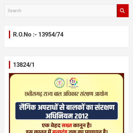
S
e
a
r
c
R.O.No :- 13954/74
h
13824/1