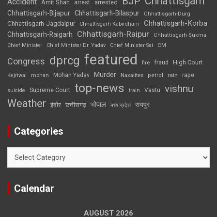
Chhattisgarh
BJP
Accident
Amit Shah
arrested
arrest
Chhattisgarh-Bijapur
Chhattisgarh-Bilaspur
Chhattisgarh-Durg
Chhattisgarh-Korba
Chhattisgarh-Jagdalpur
Chhattisgarh-Kabirdham
Chhattisgarh-Raipur
Chhattisgarh-Raigarh
Chhattisgarh-Sukma
CM
Chief Minister
Chief Minister Dr. Yadav
Chief Minister Sai
featured
dprcg
Congress
High Court
fire
fraud
Murder
rape
Mohan Yadav
Naxalites
rain
Kejriwal
mohan
petrol
top-news
vishnu
Supreme Court
Vastu
suicide
train
Weather
भोपाल
रायपुर
इंदौर
छत्तीसगढ़
मध्य प्रदेश
Categories
Categories
Calendar
AUGUST 2026