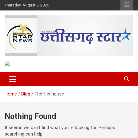
Skip
Thursday, August 6, 2026
to
content
The Rising Voice of CG
Chhattisgarh Star
Home
Blog
Theft in house
Nothing Found
It seems we can’t find what you’re looking for. Perhaps
searching can help.