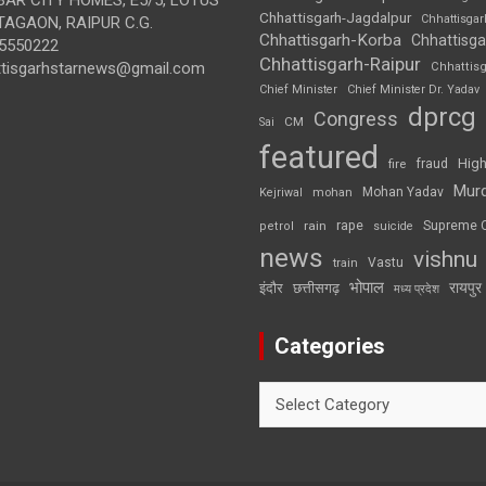
Chhattisgarh-Jagdalpur
Chhattisga
AGAON, RAIPUR C.G.
Chhattisgarh-Korba
Chhattisga
5550222
Chhattisgarh-Raipur
ttisgarhstarnews@gmail.com
Chhattis
Chief Minister
Chief Minister Dr. Yadav
dprcg
Congress
CM
Sai
featured
High
fire
fraud
Mur
Mohan Yadav
Kejriwal
mohan
rape
Supreme 
rain
petrol
suicide
news
vishnu
Vastu
train
भोपाल
रायपुर
इंदौर
छत्तीसगढ़
मध्य प्रदेश
Categories
Categories