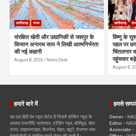
छत्तीसगढ़
राज्य
छत्तीसगढ़
राज
संरक्षित खेती और उद्यानिकी से जशपुर के
विष्णु के सु
किसान अनारथ साय ने लिखी आत्मनिर्भरता
पहल पर छत्त
की नई कहानी
चिंतलनार की 
पहुंचकर बड़
August 8, 2026
News Desk
August 8, 2
हमारे बारे में
हमसे सम्पर्
यह एक हिंदी वेब न्यूज़ पोर्टल है जिसमें ब्रेकिंग न्यूज़ के
Owner -
NAG
अलावा राजनीति, प्रशासन, ट्रेंडिंग न्यूज, बॉलीवुड, खेल
Editor -
NAG
जगत, लाइफस्टाइल, बिजनेस, सेहत, ब्यूटी, रोजगार तथा
Associate -
टेक्नोलॉजी से संबंधित खबरें पोस्ट की जाती है।
Office -
DHEB