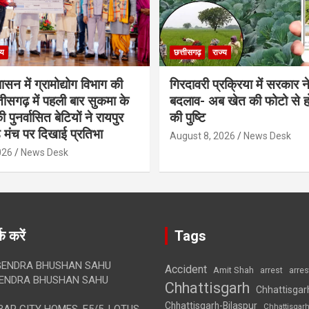
्य
छत्तीसगढ़
राज्य
शासन में ग्रामोद्योग विभाग की
गिरदावरी प्रक्रिया में सरकार ने
ीसगढ़ में पहली बार सुकमा के
बदलाव- अब खेत की फोटो से 
पुनर्वासित बेटियों ने रायपुर
की पुष्टि
े मंच पर दिखाई प्रतिभा
August 8, 2026
News Desk
026
News Desk
क करें
Tags
ENDRA BHUSHAN SAHU
Accident
Amit Shah
arre
arrest
ENDRA BHUSHAN SAHU
Chhattisgarh
Chhattisgar
Chhattisgarh-Bilaspur
Chhattisgar
AR CITY HOMES, E5/5, LOTUS