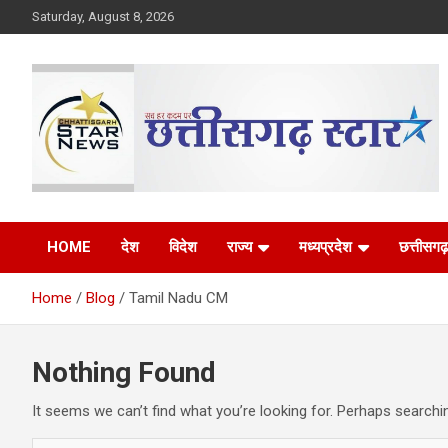
Skip
Saturday, August 8, 2026
to
content
The Rising Voice of CG
Chhattisgarh Star
HOME
देश
विदेश
राज्य
मध्यप्रदेश
छत्तीसगढ़
Home
Blog
Tamil Nadu CM
Nothing Found
It seems we can’t find what you’re looking for. Perhaps searchi
S