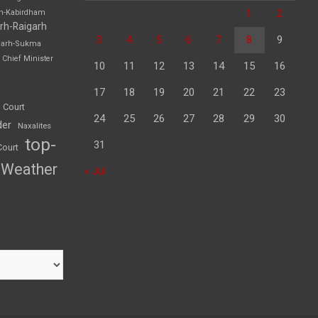
1
2
rh-Kabirdham
rh-Raigarh
3
4
5
6
7
8
9
garh-Sukma
Chief Minister
10
11
12
13
14
15
16
17
18
19
20
21
22
23
 Court
24
25
26
27
28
29
30
der
Naxalites
top-
31
Court
Weather
« Jul