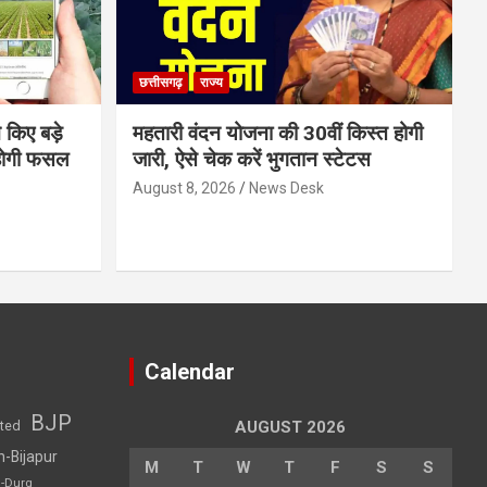
छत्तीसगढ़
राज्य
 किए बड़े
महतारी वंदन योजना की 30वीं किस्त होगी
होगी फसल
जारी, ऐसे चेक करें भुगतान स्टेटस
August 8, 2026
News Desk
Calendar
BJP
sted
AUGUST 2026
h-Bijapur
M
T
W
T
F
S
S
h-Durg