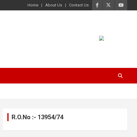
Home
About Us
Contact Us
R.O.No :- 13954/74