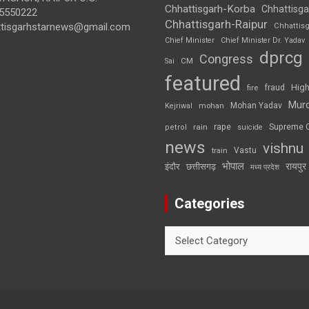
Chhattisgarh-Korba
Chhattisga
5550222
Chhattisgarh-Raipur
ttisgarhstarnews@gmail.com
Chhattis
Chief Minister
Chief Minister Dr. Yadav
dprcg
Congress
CM
Sai
featured
High
fire
fraud
Mur
Mohan Yadav
Kejriwal
mohan
rape
Supreme 
rain
petrol
suicide
news
vishnu
Vastu
train
भोपाल
रायपुर
इंदौर
छत्तीसगढ़
मध्य प्रदेश
Categories
Categories