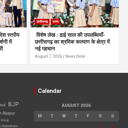
छत्तीसगढ़
राज्य
देश स्तरीय
विशेष लेख : ढाई साल की उपलब्धियाँ-
शनी में
छत्तीसगढ़ का श्रमिक कल्याण के क्षेत्र में
री
नई पहचान
August 7, 2026
News Desk
Calendar
BJP
sted
AUGUST 2026
h-Bijapur
M
T
W
T
F
S
S
h-Durg
1
2
rh-Kabirdham