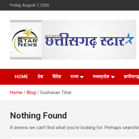
Skip
Friday, August 7, 2026
to
content
The Rising Voice of CG
Chhattisgarh Star
HOME
देश
विदेश
राज्य
मध्यप्रदेश
छत्तीसगढ़
Home
Blog
Sushasan Tihar
Nothing Found
It seems we can’t find what you’re looking for. Perhaps searchi
S