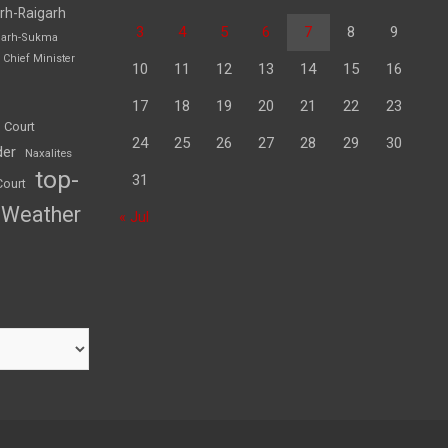
rh-Raigarh
3
4
5
6
7
8
9
garh-Sukma
Chief Minister
10
11
12
13
14
15
16
17
18
19
20
21
22
23
 Court
24
25
26
27
28
29
30
der
Naxalites
top-
31
Court
Weather
« Jul