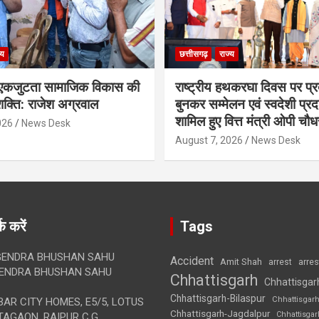
्य
छत्तीसगढ़
राज्य
कजुटता सामाजिक विकास की
राष्ट्रीय हथकरघा दिवस पर प्र
क्ति: राजेश अग्रवाल
बुनकर सम्मेलन एवं स्वदेशी प्रदर्
शामिल हुए वित्त मंत्री ओपी चौध
026
News Desk
August 7, 2026
News Desk
क करें
Tags
ENDRA BHUSHAN SAHU
Accident
Amit Shah
arre
arrest
ENDRA BHUSHAN SAHU
Chhattisgarh
Chhattisgar
Chhattisgarh-Bilaspur
Chhattisgar
AR CITY HOMES, E5/5, LOTUS
Chhattisgarh-Jagdalpur
Chhattisga
AGAON, RAIPUR C.G.