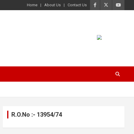
Home
About Us
Contact Us
R.O.No :- 13954/74