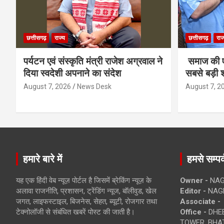
छत्तीसगढ़
राज्य
छत्तीसगढ़
राज
पर्यटन एवं संस्कृति मंत्री राजेश अग्रवाल ने
समाज की ए
दिया स्वदेशी अपनाने का संदेश
सबसे बड़ी श
August 7, 2026
News Desk
August 7, 2
हमारे बारे में
हमसे सम्पर्
यह एक हिंदी वेब न्यूज़ पोर्टल है जिसमें ब्रेकिंग न्यूज़ के
Owner -
NAG
अलावा राजनीति, प्रशासन, ट्रेंडिंग न्यूज, बॉलीवुड, खेल
Editor -
NAG
जगत, लाइफस्टाइल, बिजनेस, सेहत, ब्यूटी, रोजगार तथा
Associate -
टेक्नोलॉजी से संबंधित खबरें पोस्ट की जाती है।
Office -
DHEB
TOWER, BHAT