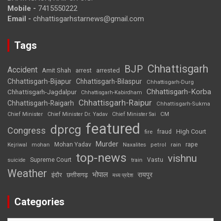
Mobile -
7415550222
Email -
chhattisgarhstarnews@gmail.com
Tags
Chhattisgarh
BJP
Accident
Amit Shah
arrested
arrest
Chhattisgarh-Bijapur
Chhattisgarh-Bilaspur
Chhattisgarh-Durg
Chhattisgarh-Korba
Chhattisgarh-Jagdalpur
Chhattisgarh-Kabirdham
Chhattisgarh-Raipur
Chhattisgarh-Raigarh
Chhattisgarh-Sukma
CM
Chief Minister
Chief Minister Dr. Yadav
Chief Minister Sai
featured
dprcg
Congress
High Court
fire
fraud
Murder
rape
Mohan Yadav
Naxalites
rain
Kejriwal
mohan
petrol
top-news
vishnu
Supreme Court
Vastu
suicide
train
Weather
भोपाल
रायपुर
इंदौर
छत्तीसगढ़
मध्य प्रदेश
Categories