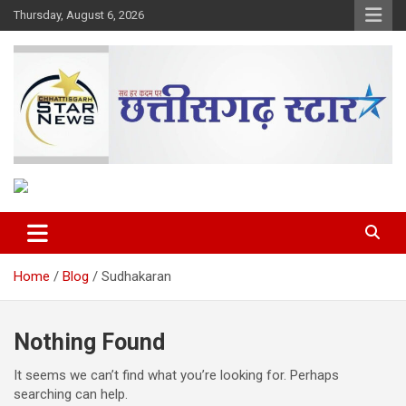
Skip
Thursday, August 6, 2026
to
content
The Rising Voice of CG
Chhattisgarh Star
Home
Blog
Sudhakaran
Nothing Found
It seems we can’t find what you’re looking for. Perhaps
searching can help.