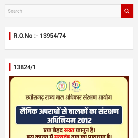
S
e
a
r
c
R.O.No :- 13954/74
h
13824/1