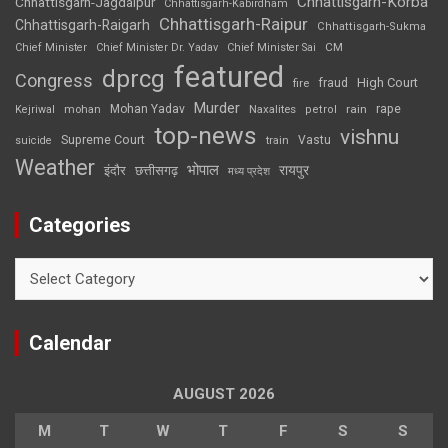
Chhattisgarh-Korba
Chhattisgarh-Jagdalpur
Chhattisgarh-Kabirdham
Chhattisgarh-Raipur
Chhattisgarh-Raigarh
Chhattisgarh-Sukma
CM
Chief Minister
Chief Minister Dr. Yadav
Chief Minister Sai
featured
dprcg
Congress
High Court
fire
fraud
Murder
rape
Mohan Yadav
Naxalites
rain
Kejriwal
mohan
petrol
top-news
vishnu
Supreme Court
Vastu
suicide
train
Weather
भोपाल
रायपुर
इंदौर
छत्तीसगढ़
मध्य प्रदेश
Categories
Categories
Calendar
AUGUST 2026
M
T
W
T
F
S
S