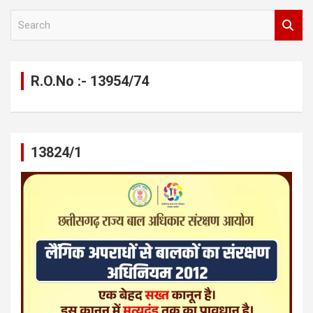
S
e
a
r
c
R.O.No :- 13954/74
h
13824/1