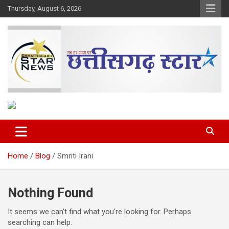
Skip
Thursday, August 6, 2026
to
content
The Rising Voice of CG
Chhattisgarh Star
Home
Blog
Smriti Irani
Nothing Found
It seems we can’t find what you’re looking for. Perhaps
searching can help.