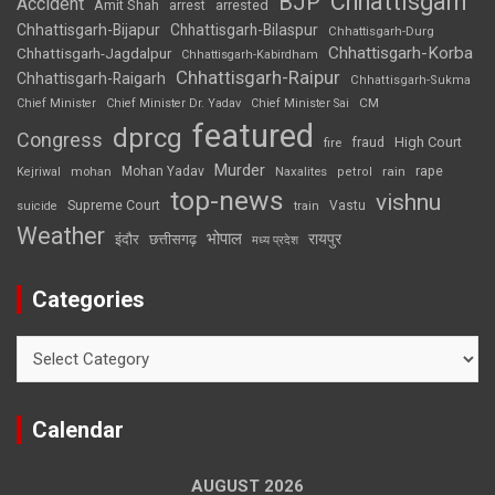
Chhattisgarh
BJP
Accident
Amit Shah
arrested
arrest
Chhattisgarh-Bijapur
Chhattisgarh-Bilaspur
Chhattisgarh-Durg
Chhattisgarh-Korba
Chhattisgarh-Jagdalpur
Chhattisgarh-Kabirdham
Chhattisgarh-Raipur
Chhattisgarh-Raigarh
Chhattisgarh-Sukma
CM
Chief Minister
Chief Minister Dr. Yadav
Chief Minister Sai
featured
dprcg
Congress
High Court
fire
fraud
Murder
rape
Mohan Yadav
Naxalites
rain
Kejriwal
mohan
petrol
top-news
vishnu
Supreme Court
Vastu
suicide
train
Weather
भोपाल
रायपुर
इंदौर
छत्तीसगढ़
मध्य प्रदेश
Categories
Categories
Calendar
AUGUST 2026