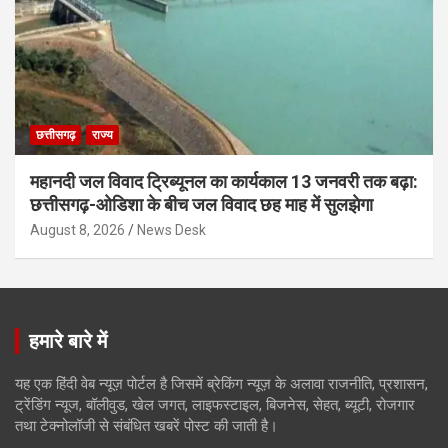
छत्तीसगढ़
राज्य
महानदी जल विवाद ट्रिब्यूनल का कार्यकाल 13 जनवरी तक बढ़ा:
छत्तीसगढ़-ओडिशा के बीच जल विवाद छह माह में सुलझेगा
August 8, 2026
News Desk
हमारे बारे में
यह एक हिंदी वेब न्यूज़ पोर्टल है जिसमें ब्रेकिंग न्यूज़ के अलावा राजनीति, प्रशासन,
ट्रेंडिंग न्यूज, बॉलीवुड, खेल जगत, लाइफस्टाइल, बिजनेस, सेहत, ब्यूटी, रोजगार
तथा टेक्नोलॉजी से संबंधित खबरें पोस्ट की जाती है।