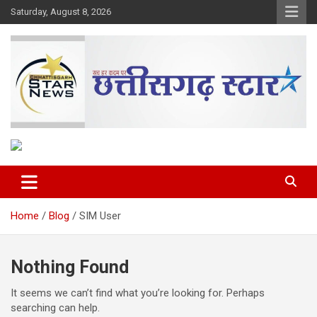
Skip
Saturday, August 8, 2026
to
content
The Rising Voice of CG
Chhattisgarh Star
Home
Blog
SIM User
Nothing Found
It seems we can’t find what you’re looking for. Perhaps
searching can help.