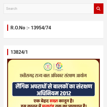
S
e
a
r
c
R.O.No :- 13954/74
h
13824/1