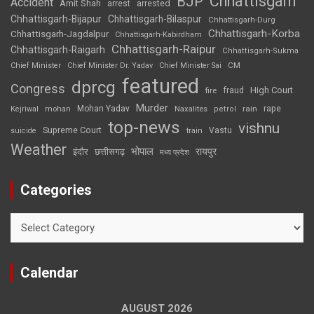
Chhattisgarh
BJP
Accident
Amit Shah
arrested
arrest
Chhattisgarh-Bijapur
Chhattisgarh-Bilaspur
Chhattisgarh-Durg
Chhattisgarh-Korba
Chhattisgarh-Jagdalpur
Chhattisgarh-Kabirdham
Chhattisgarh-Raipur
Chhattisgarh-Raigarh
Chhattisgarh-Sukma
CM
Chief Minister
Chief Minister Dr. Yadav
Chief Minister Sai
featured
dprcg
Congress
High Court
fire
fraud
Murder
rape
Mohan Yadav
Naxalites
rain
Kejriwal
mohan
petrol
top-news
vishnu
Supreme Court
Vastu
suicide
train
Weather
भोपाल
रायपुर
इंदौर
छत्तीसगढ़
मध्य प्रदेश
Categories
Categories
Calendar
AUGUST 2026