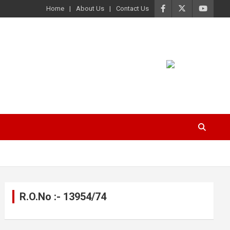
Home
About Us
Contact Us
R.O.No :- 13954/74