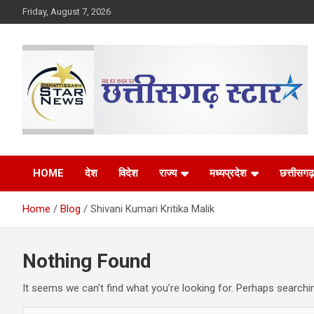
Skip
Friday, August 7, 2026
to
content
The Rising Voice of CG
Chhattisgarh Star
HOME
देश
विदेश
राज्य
मध्यप्रदेश
छत्तीसगढ़
Home
Blog
Shivani Kumari Kritika Malik
Nothing Found
It seems we can’t find what you’re looking for. Perhaps searchi
S