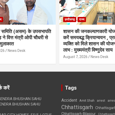
्य
छत्तीसगढ़
राज्य
ा समिति (असम) के उपसभापति
शासन की जनकल्याणकारी योज
 ने वित्त मंत्री ओपी चौधरी से
करें समयबद्ध क्रियान्वयन , प्रत
मुलाकात
व्यक्ति को मिले शासन की योज
लाभ : मुख्यमंत्री विष्णुदेव साय
026
News Desk
August 7, 2026
News Desk
क करें
Tags
ENDRA BHUSHAN SAHU
Accident
Amit Shah
arre
arrest
ENDRA BHUSHAN SAHU
Chhattisgarh
Chhattisgar
Chhattisgarh-Bilaspur
Chhattisgar
AR CITY HOMES, E5/5, LOTUS