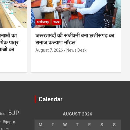
छत्तीसगढ़
राज्य
नाओं का
जरूरतमंदों की संजीवनी बना छत्तीसगढ़ का
्येक पात्र
समाज कल्याण मॉडल
नाओं का
August 7, 2026
News Desk
Calendar
BJP
sted
AUGUST 2026
h-Bijapur
M
T
W
T
F
S
S
h-Durg