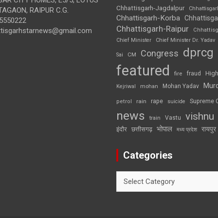
Chhattisgarh-Jagdalpur
Chhattisga
AGAON, RAIPUR C.G.
Chhattisgarh-Korba
Chhattisga
5550222
Chhattisgarh-Raipur
ttisgarhstarnews@gmail.com
Chhattis
Chief Minister
Chief Minister Dr. Yadav
dprcg
Congress
CM
Sai
featured
High
fire
fraud
Mur
Mohan Yadav
Kejriwal
mohan
rape
Supreme 
rain
petrol
suicide
news
vishnu
Vastu
train
भोपाल
रायपुर
इंदौर
छत्तीसगढ़
मध्य प्रदेश
Categories
Categories