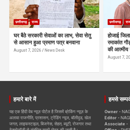
छत्तीसगढ़
राज्य
छत्तीसगढ़
राज
घर बैठे सरकारी सेवाओं का लाभ, सेवा सेतु
होजाई जिल
से आसान हुआ प्रमाण पत्र बनवाना
रमाकांत गौड़
की आत्मीय 
August 7, 2026
News Desk
August 7, 2
हमारे बारे में
हमसे सम्पर्
यह एक हिंदी वेब न्यूज़ पोर्टल है जिसमें ब्रेकिंग न्यूज़ के
Owner -
NAG
अलावा राजनीति, प्रशासन, ट्रेंडिंग न्यूज, बॉलीवुड, खेल
Editor -
NAG
जगत, लाइफस्टाइल, बिजनेस, सेहत, ब्यूटी, रोजगार तथा
Associate -
टेक्नोलॉजी से संबंधित खबरें पोस्ट की जाती है।
Office -
DHEB