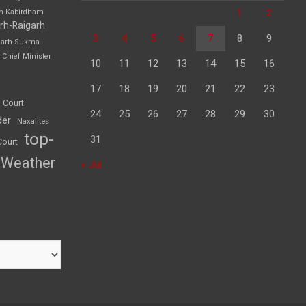
1
2
rh-Kabirdham
rh-Raigarh
3
4
5
6
7
8
9
garh-Sukma
Chief Minister
10
11
12
13
14
15
16
17
18
19
20
21
22
23
 Court
24
25
26
27
28
29
30
der
Naxalites
top-
31
Court
Weather
« Jul