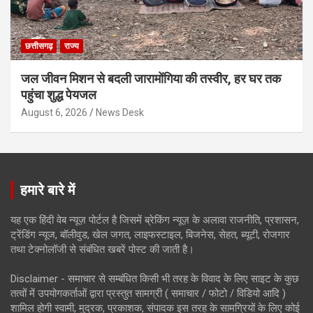
छत्तीसगढ़
राज्य
जल जीवन मिशन से बदली जारामोंगिया की तस्वीर, हर घर तक
पहुंचा शुद्ध पेयजल
August 6, 2026
News Desk
हमारे बारे में
यह एक हिंदी वेब न्यूज़ पोर्टल है जिसमें ब्रेकिंग न्यूज़ के अलावा राजनीति, प्रशासन,
ट्रेंडिंग न्यूज, बॉलीवुड, खेल जगत, लाइफस्टाइल, बिजनेस, सेहत, ब्यूटी, रोजगार
तथा टेक्नोलॉजी से संबंधित खबरें पोस्ट की जाती है।
Disclaimer - समाचार से सम्बंधित किसी भी तरह के विवाद के लिए साइट के कुछ
तत्वों में उपयोगकर्ताओं द्वारा प्रस्तुत सामग्री ( समाचार / फोटो / विडियो आदि )
शामिल होगी स्वामी, मुद्रक, प्रकाशक, संपादक इस तरह के सामग्रियों के लिए कोई