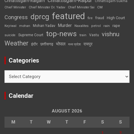
Chhattisgarh-Raipur
Chhattisgarh-Raigarh
Chhattisgarh-Sukma
CM
Chief Minister
Chief Minister Dr. Yadav
Chief Minister Sai
featured
dprcg
Congress
High Court
fire
fraud
Murder
rape
Mohan Yadav
Naxalites
rain
Kejriwal
mohan
petrol
top-news
vishnu
Supreme Court
Vastu
suicide
train
Weather
भोपाल
रायपुर
इंदौर
छत्तीसगढ़
मध्य प्रदेश
Categories
Categories
Calendar
AUGUST 2026
M
T
W
T
F
S
S
1
2