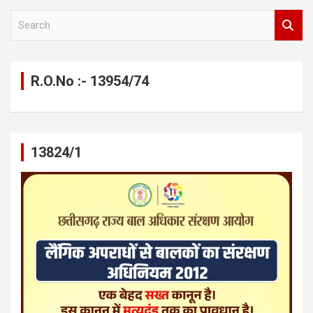
S
e
a
r
c
R.O.No :- 13954/74
h
13824/1