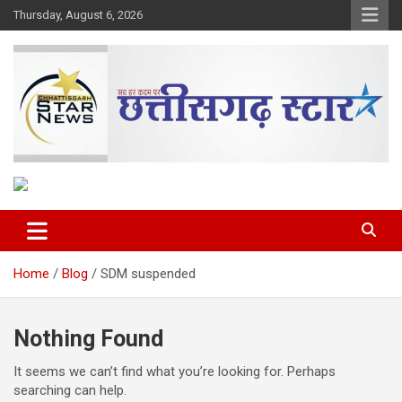
Skip
Thursday, August 6, 2026
to
content
The Rising Voice of CG
Chhattisgarh Star
Home
Blog
SDM suspended
Nothing Found
It seems we can’t find what you’re looking for. Perhaps
searching can help.