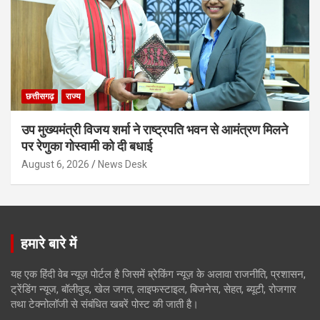
छत्तीसगढ़
राज्य
उप मुख्यमंत्री विजय शर्मा ने राष्ट्रपति भवन से आमंत्रण मिलने
पर रेणुका गोस्वामी को दी बधाई
August 6, 2026
News Desk
हमारे बारे में
यह एक हिंदी वेब न्यूज़ पोर्टल है जिसमें ब्रेकिंग न्यूज़ के अलावा राजनीति, प्रशासन,
ट्रेंडिंग न्यूज, बॉलीवुड, खेल जगत, लाइफस्टाइल, बिजनेस, सेहत, ब्यूटी, रोजगार
तथा टेक्नोलॉजी से संबंधित खबरें पोस्ट की जाती है।