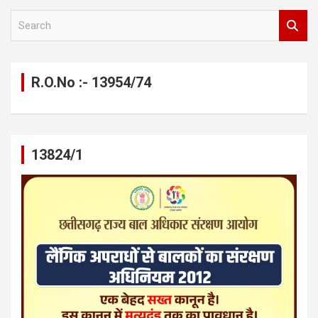
S
e
a
r
c
R.O.No :- 13954/74
h
13824/1