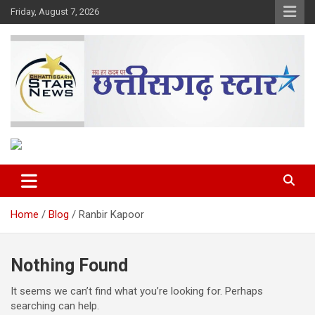
Skip
Friday, August 7, 2026
to
content
The Rising Voice of CG
Chhattisgarh Star
Home
Blog
Ranbir Kapoor
Nothing Found
It seems we can’t find what you’re looking for. Perhaps
searching can help.