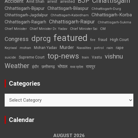
Chhattisgarh
BJP
Accident
Amit Shah
arrested
arrest
Chhattisgarh-Bijapur
Chhattisgarh-Bilaspur
Chhattisgarh-Durg
Chhattisgarh-Korba
Chhattisgarh-Jagdalpur
Chhattisgarh-Kabirdham
Chhattisgarh-Raipur
Chhattisgarh-Raigarh
Chhattisgarh-Sukma
CM
Chief Minister
Chief Minister Dr. Yadav
Chief Minister Sai
featured
dprcg
Congress
High Court
fire
fraud
Murder
rape
Mohan Yadav
Naxalites
rain
Kejriwal
mohan
petrol
top-news
vishnu
Supreme Court
Vastu
suicide
train
Weather
भोपाल
रायपुर
इंदौर
छत्तीसगढ़
मध्य प्रदेश
Categories
Categories
Calendar
AUGUST 2026