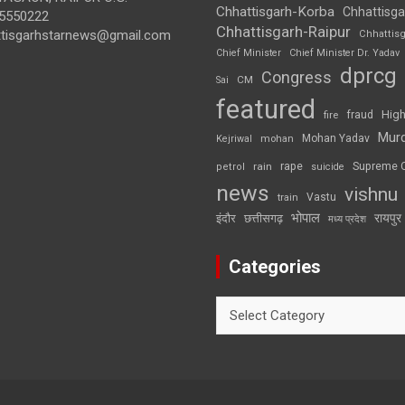
Chhattisgarh-Korba
Chhattisga
5550222
Chhattisgarh-Raipur
ttisgarhstarnews@gmail.com
Chhattis
Chief Minister
Chief Minister Dr. Yadav
dprcg
Congress
CM
Sai
featured
High
fire
fraud
Mur
Mohan Yadav
Kejriwal
mohan
rape
Supreme 
rain
petrol
suicide
news
vishnu
Vastu
train
भोपाल
रायपुर
इंदौर
छत्तीसगढ़
मध्य प्रदेश
Categories
Categories