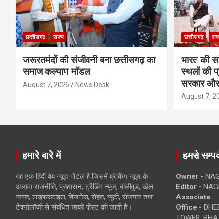
छत्तीसगढ़
राज्य
छत्तीसगढ़
राज
जरूरतमंदों की संजीवनी बना छत्तीसगढ़ का
भारत की सा
समाज कल्याण मॉडल
स्थलों की प
सरकार और 
August 7, 2026
News Desk
August 7, 2
हमारे बारे में
हमसे सम्पर्
यह एक हिंदी वेब न्यूज़ पोर्टल है जिसमें ब्रेकिंग न्यूज़ के
Owner -
NAG
अलावा राजनीति, प्रशासन, ट्रेंडिंग न्यूज, बॉलीवुड, खेल
Editor -
NAG
जगत, लाइफस्टाइल, बिजनेस, सेहत, ब्यूटी, रोजगार तथा
Associate -
टेक्नोलॉजी से संबंधित खबरें पोस्ट की जाती है।
Office -
DHEB
TOWER, BHAT