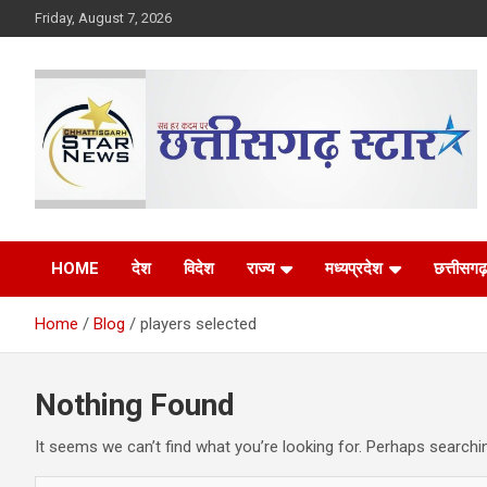
Skip
Friday, August 7, 2026
to
content
The Rising Voice of CG
Chhattisgarh Star
HOME
देश
विदेश
राज्य
मध्यप्रदेश
छत्तीसगढ़
Home
Blog
players selected
Nothing Found
It seems we can’t find what you’re looking for. Perhaps searchi
S