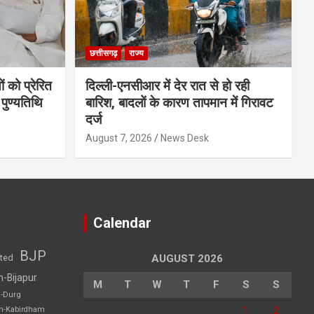
छत्तीसगढ़
राज्य
ं को प्रेरित
दिल्ली-एनसीआर में देर रात से हो रही
 पुण्यतिथि
बारिश, बादलों के कारण तापमान में गिरावट
दर्ज
August 7, 2026
News Desk
Calendar
BJP
sted
AUGUST 2026
h-Bijapur
M
T
W
T
F
S
S
h-Durg
1
2
rh-Kabirdham