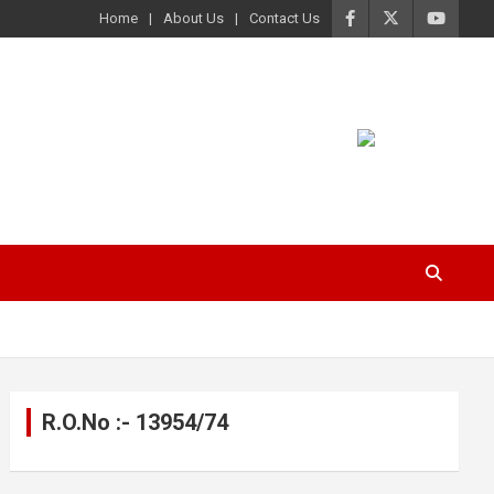
Home
About Us
Contact Us
R.O.No :- 13954/74