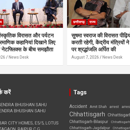
्य
छत्तीसगढ़
राज्य
ंस्कृतिक विरासत और पर्यटन
सुषमा स्वराज की विरासत पीढ़ियो
्रमाणिक कहानियां दिखाने लिए
करती रहेगी, केंद्रीय मंत्रियों ने
नेटफ्लिक्स के बीच समझौता
पर श्रद्धांजलि अर्पित की
026
News Desk
August 7, 2026
News Desk
क करें
Tags
ENDRA BHUSHAN SAHU
Accident
Amit Shah
arre
arrest
ENDRA BHUSHAN SAHU
Chhattisgarh
Chhattisgar
Chhattisgarh-Bilaspur
Chhattisgar
AR CITY HOMES, E5/5, LOTUS
Chhattisgarh-Jagdalpur
Chhattisga
AGAON, RAIPUR C.G.