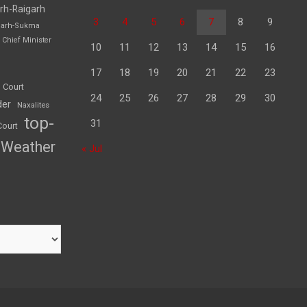
rh-Raigarh
3
4
5
6
7
8
9
garh-Sukma
Chief Minister
10
11
12
13
14
15
16
17
18
19
20
21
22
23
 Court
24
25
26
27
28
29
30
der
Naxalites
top-
31
Court
Weather
« Jul