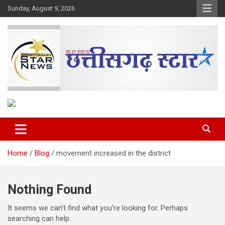
Skip
Sunday, August 9, 2026
to
content
The Rising Voice of CG
Chhattisgarh Star
Home
Blog
movement increased in the district
Nothing Found
It seems we can’t find what you’re looking for. Perhaps
searching can help.