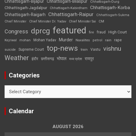
Chhattisgarh-Bijapur
Chhattisgarh-Bilaspur
Chhattisgarh-Durg
Chhattisgarh-Korba
Chhattisgarh-Jagdalpur
Chhattisgarh-Kabirdham
Chhattisgarh-Raipur
Chhattisgarh-Raigarh
Chhattisgarh-Sukma
CM
Chief Minister
Chief Minister Dr. Yadav
Chief Minister Sai
featured
dprcg
Congress
High Court
fire
fraud
Murder
rape
Mohan Yadav
Naxalites
rain
Kejriwal
mohan
petrol
top-news
vishnu
Supreme Court
Vastu
suicide
train
Weather
भोपाल
रायपुर
इंदौर
छत्तीसगढ़
मध्य प्रदेश
Categories
Categories
Calendar
AUGUST 2026