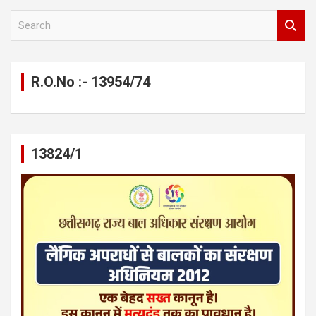
S
e
a
r
c
R.O.No :- 13954/74
h
13824/1