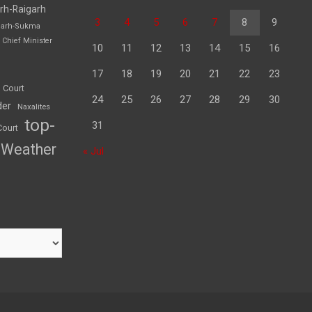
rh-Raigarh
3
4
5
6
7
8
9
garh-Sukma
Chief Minister
10
11
12
13
14
15
16
17
18
19
20
21
22
23
 Court
24
25
26
27
28
29
30
der
Naxalites
top-
31
Court
Weather
« Jul