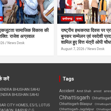
्य
छत्तीसगढ़
राज्य
कजुटता सामाजिक विकास की
राष्ट्रीय हथकरघा दिवस पर प्र
क्ति: राजेश अग्रवाल
बुनकर सम्मेलन एवं स्वदेशी प्रदर्
शामिल हुए वित्त मंत्री ओपी चौध
026
News Desk
August 7, 2026
News Desk
क करें
Tags
ENDRA BHUSHAN SAHU
Accident
Amit Shah
arre
arrest
ENDRA BHUSHAN SAHU
Chhattisgarh
Chhattisgar
Chhattisgarh-Bilaspur
Chhattisgar
AR CITY HOMES, E5/5, LOTUS
Chhattisgarh-Jagdalpur
Chhattisga
AGAON, RAIPUR C.G.