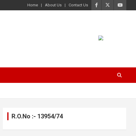
Home
About Us
Contact Us
R.O.No :- 13954/74