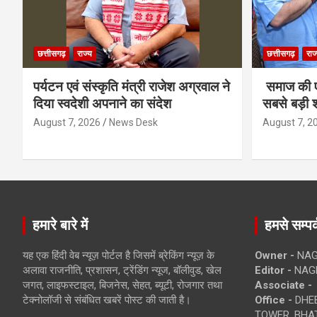
छत्तीसगढ़
राज्य
छत्तीसगढ़
राज
पर्यटन एवं संस्कृति मंत्री राजेश अग्रवाल ने
समाज की ए
दिया स्वदेशी अपनाने का संदेश
सबसे बड़ी श
August 7, 2026
News Desk
August 7, 2
हमारे बारे में
हमसे सम्पर्
यह एक हिंदी वेब न्यूज़ पोर्टल है जिसमें ब्रेकिंग न्यूज़ के
Owner -
NAG
अलावा राजनीति, प्रशासन, ट्रेंडिंग न्यूज, बॉलीवुड, खेल
Editor -
NAG
जगत, लाइफस्टाइल, बिजनेस, सेहत, ब्यूटी, रोजगार तथा
Associate -
टेक्नोलॉजी से संबंधित खबरें पोस्ट की जाती है।
Office -
DHEB
TOWER, BHAT