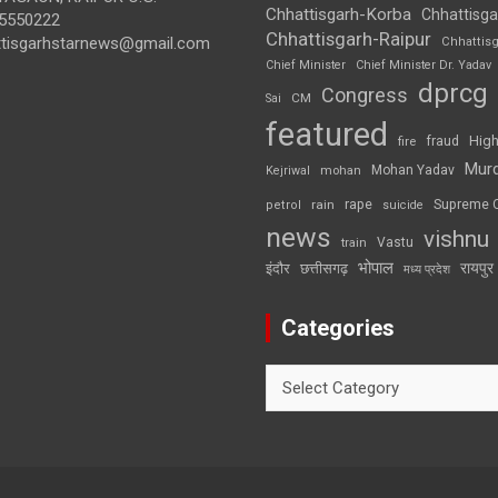
Chhattisgarh-Korba
Chhattisga
5550222
Chhattisgarh-Raipur
ttisgarhstarnews@gmail.com
Chhattis
Chief Minister
Chief Minister Dr. Yadav
dprcg
Congress
CM
Sai
featured
High
fire
fraud
Mur
Mohan Yadav
Kejriwal
mohan
rape
Supreme 
rain
petrol
suicide
news
vishnu
Vastu
train
भोपाल
रायपुर
इंदौर
छत्तीसगढ़
मध्य प्रदेश
Categories
Categories