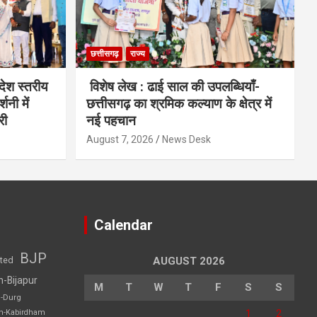
छत्तीसगढ़
राज्य
देश स्तरीय
विशेष लेख : ढाई साल की उपलब्धियाँ-
शनी में
छत्तीसगढ़ का श्रमिक कल्याण के क्षेत्र में
री
नई पहचान
August 7, 2026
News Desk
Calendar
BJP
sted
AUGUST 2026
h-Bijapur
M
T
W
T
F
S
S
h-Durg
1
2
rh-Kabirdham