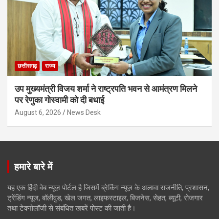
छत्तीसगढ़
राज्य
उप मुख्यमंत्री विजय शर्मा ने राष्ट्रपति भवन से आमंत्रण मिलने
पर रेणुका गोस्वामी को दी बधाई
August 6, 2026
News Desk
हमारे बारे में
यह एक हिंदी वेब न्यूज़ पोर्टल है जिसमें ब्रेकिंग न्यूज़ के अलावा राजनीति, प्रशासन,
ट्रेंडिंग न्यूज, बॉलीवुड, खेल जगत, लाइफस्टाइल, बिजनेस, सेहत, ब्यूटी, रोजगार
तथा टेक्नोलॉजी से संबंधित खबरें पोस्ट की जाती है।