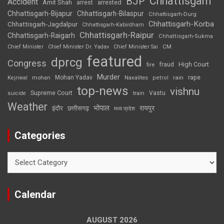
Chhattisgarh
BJP
Accident
Amit Shah
arrested
arrest
Chhattisgarh-Bijapur
Chhattisgarh-Bilaspur
Chhattisgarh-Durg
Chhattisgarh-Korba
Chhattisgarh-Jagdalpur
Chhattisgarh-Kabirdham
Chhattisgarh-Raipur
Chhattisgarh-Raigarh
Chhattisgarh-Sukma
CM
Chief Minister
Chief Minister Dr. Yadav
Chief Minister Sai
featured
dprcg
Congress
High Court
fire
fraud
Murder
rape
Mohan Yadav
Naxalites
rain
Kejriwal
mohan
petrol
top-news
vishnu
Supreme Court
Vastu
suicide
train
Weather
भोपाल
रायपुर
इंदौर
छत्तीसगढ़
मध्य प्रदेश
Categories
Categories
Calendar
AUGUST 2026