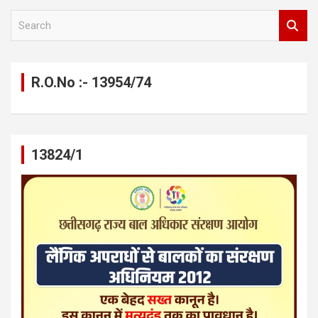
S
e
a
r
c
R.O.No :- 13954/74
h
13824/1