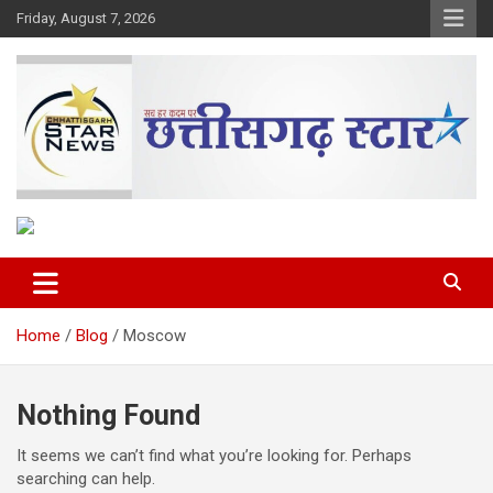
Skip
Friday, August 7, 2026
to
content
The Rising Voice of CG
Chhattisgarh Star
Home
Blog
Moscow
Nothing Found
It seems we can’t find what you’re looking for. Perhaps
searching can help.