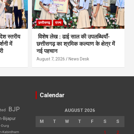
छत्तीसगढ़
राज्य
देश स्तरीय
विशेष लेख : ढाई साल की उपलब्धियाँ-
शनी में
छत्तीसगढ़ का श्रमिक कल्याण के क्षेत्र में
री
नई पहचान
August 7, 2026
News Desk
Calendar
BJP
sted
AUGUST 2026
h-Bijapur
M
T
W
T
F
S
S
h-Durg
1
2
rh-Kabirdham