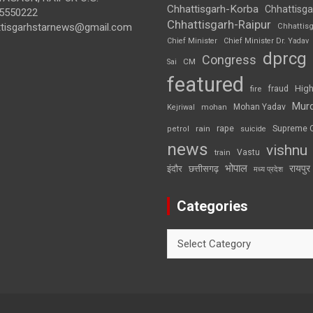
Chhattisgarh-Korba
Chhattisga
5550222
Chhattisgarh-Raipur
ttisgarhstarnews@gmail.com
Chhattis
Chief Minister
Chief Minister Dr. Yadav
dprcg
Congress
CM
Sai
featured
High
fire
fraud
Mur
Mohan Yadav
Kejriwal
mohan
rape
Supreme 
rain
petrol
suicide
news
vishnu
Vastu
train
भोपाल
रायपुर
इंदौर
छत्तीसगढ़
मध्य प्रदेश
Categories
Categories