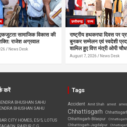
्य
छत्तीसगढ़
राज्य
कजुटता सामाजिक विकास की
राष्ट्रीय हथकरघा दिवस पर प्र
क्ति: राजेश अग्रवाल
बुनकर सम्मेलन एवं स्वदेशी प्रदर्
शामिल हुए वित्त मंत्री ओपी चौध
026
News Desk
August 7, 2026
News Desk
क करें
Tags
ENDRA BHUSHAN SAHU
Accident
Amit Shah
arre
arrest
ENDRA BHUSHAN SAHU
Chhattisgarh
Chhattisgar
Chhattisgarh-Bilaspur
Chhattisgar
AR CITY HOMES, E5/5, LOTUS
Chhattisgarh-Jagdalpur
Chhattisga
AGAON, RAIPUR C.G.