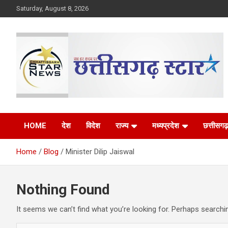
Skip
Saturday, August 8, 2026
to
content
The Rising Voice of CG
Chhattisgarh Star
HOME
देश
विदेश
राज्य
मध्यप्रदेश
छत्तीसगढ़
Home
Blog
Minister Dilip Jaiswal
Nothing Found
It seems we can’t find what you’re looking for. Perhaps searchi
S