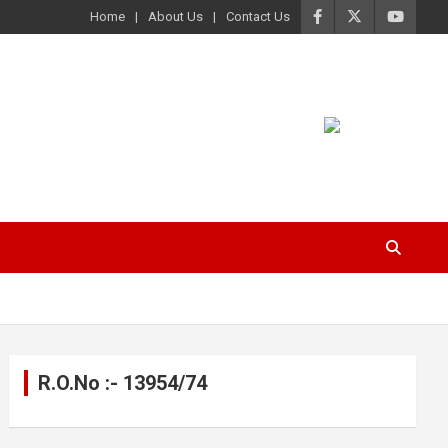
Home
About Us
Contact Us
R.O.No :- 13954/74