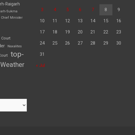
rh-Raigarh
3
4
5
6
7
8
9
garh-Sukma
Chief Minister
10
11
12
13
14
15
16
17
18
19
20
21
22
23
 Court
24
25
26
27
28
29
30
der
Naxalites
top-
31
Court
Weather
« Jul