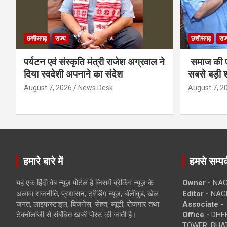
छत्तीसगढ़
राज्य
छत्तीसगढ़
राज
पर्यटन एवं संस्कृति मंत्री राजेश अग्रवाल ने
समाज की ए
दिया स्वदेशी अपनाने का संदेश
सबसे बड़ी श
August 7, 2026
News Desk
August 7, 2
हमारे बारे में
हमसे सम्पर्
यह एक हिंदी वेब न्यूज़ पोर्टल है जिसमें ब्रेकिंग न्यूज़ के
Owner -
NAG
अलावा राजनीति, प्रशासन, ट्रेंडिंग न्यूज, बॉलीवुड, खेल
Editor -
NAG
जगत, लाइफस्टाइल, बिजनेस, सेहत, ब्यूटी, रोजगार तथा
Associate -
टेक्नोलॉजी से संबंधित खबरें पोस्ट की जाती है।
Office -
DHEB
TOWER, BHAT