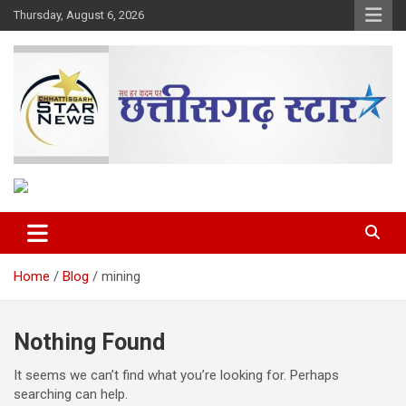
Skip
Thursday, August 6, 2026
to
content
The Rising Voice of CG
Chhattisgarh Star
Home
Blog
mining
Nothing Found
It seems we can’t find what you’re looking for. Perhaps
searching can help.