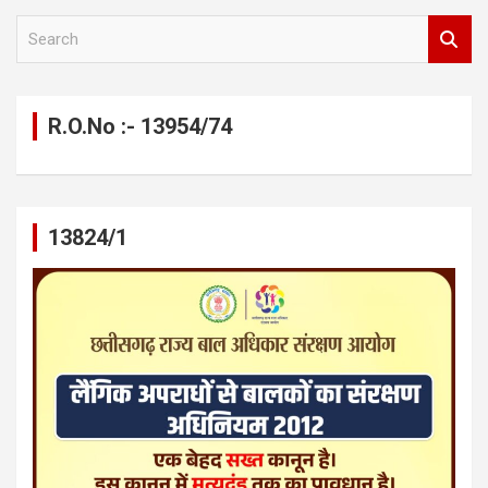
S
e
a
r
c
R.O.No :- 13954/74
h
13824/1