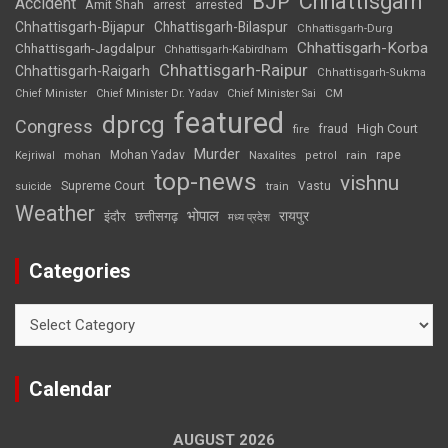
Chhattisgarh
BJP
Accident
Amit Shah
arrested
arrest
Chhattisgarh-Bijapur
Chhattisgarh-Bilaspur
Chhattisgarh-Durg
Chhattisgarh-Korba
Chhattisgarh-Jagdalpur
Chhattisgarh-Kabirdham
Chhattisgarh-Raipur
Chhattisgarh-Raigarh
Chhattisgarh-Sukma
CM
Chief Minister
Chief Minister Dr. Yadav
Chief Minister Sai
featured
dprcg
Congress
High Court
fire
fraud
Murder
rape
Mohan Yadav
Naxalites
rain
Kejriwal
mohan
petrol
top-news
vishnu
Supreme Court
Vastu
suicide
train
Weather
भोपाल
रायपुर
इंदौर
छत्तीसगढ़
मध्य प्रदेश
Categories
Categories
Calendar
AUGUST 2026