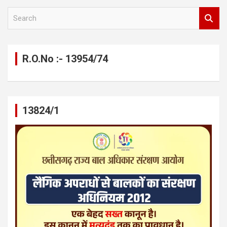
S
e
a
r
c
R.O.No :- 13954/74
h
13824/1