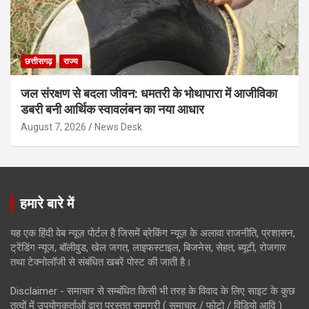
छत्तीसगढ़
राज्य
जल संरक्षण से बदला जीवन: धमतरी के भोथापारा में आजीविका
डबरी बनी आर्थिक स्वावलंबन का नया आधार
August 7, 2026
News Desk
हमारे बारे में
यह एक हिंदी वेब न्यूज़ पोर्टल है जिसमें ब्रेकिंग न्यूज़ के अलावा राजनीति, प्रशासन,
ट्रेंडिंग न्यूज, बॉलीवुड, खेल जगत, लाइफस्टाइल, बिजनेस, सेहत, ब्यूटी, रोजगार
तथा टेक्नोलॉजी से संबंधित खबरें पोस्ट की जाती है।
Disclaimer - समाचार से सम्बंधित किसी भी तरह के विवाद के लिए साइट के कुछ
तत्वों में उपयोगकर्ताओं द्वारा प्रस्तुत सामग्री ( समाचार / फोटो / विडियो आदि )