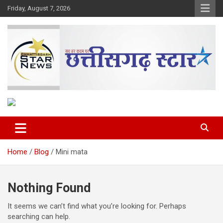
Skip
Friday, August 7, 2026
to
content
The Rising Voice of CG
Chhattisgarh Star
Home
Blog
Mini mata
Nothing Found
It seems we can’t find what you’re looking for. Perhaps
searching can help.