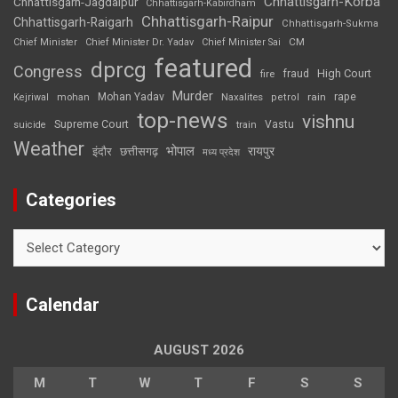
Chhattisgarh-Korba
Chhattisgarh-Jagdalpur
Chhattisgarh-Kabirdham
Chhattisgarh-Raipur
Chhattisgarh-Raigarh
Chhattisgarh-Sukma
CM
Chief Minister
Chief Minister Dr. Yadav
Chief Minister Sai
featured
dprcg
Congress
High Court
fire
fraud
Murder
rape
Mohan Yadav
Naxalites
rain
Kejriwal
mohan
petrol
top-news
vishnu
Supreme Court
Vastu
suicide
train
Weather
भोपाल
रायपुर
इंदौर
छत्तीसगढ़
मध्य प्रदेश
Categories
Categories
Calendar
AUGUST 2026
M
T
W
T
F
S
S