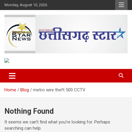
Skip
Monday, August 10, 2026
to
content
The Rising Voice of CG
Chhattisgarh Star
Home
Blog
metro wire theft 500 CCTV
Nothing Found
It seems we can’t find what you’re looking for. Perhaps
searching can help.