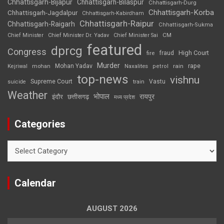
Chhattisgarh-Bijapur
Chhattisgarh-Bilaspur
Chhattisgarh-Durg
Chhattisgarh-Korba
Chhattisgarh-Jagdalpur
Chhattisgarh-Kabirdham
Chhattisgarh-Raipur
Chhattisgarh-Raigarh
Chhattisgarh-Sukma
CM
Chief Minister
Chief Minister Dr. Yadav
Chief Minister Sai
featured
dprcg
Congress
High Court
fire
fraud
Murder
rape
Mohan Yadav
Naxalites
rain
Kejriwal
mohan
petrol
top-news
vishnu
Supreme Court
Vastu
suicide
train
Weather
भोपाल
रायपुर
इंदौर
छत्तीसगढ़
मध्य प्रदेश
Categories
Categories
Calendar
AUGUST 2026