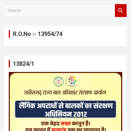
S
e
a
r
c
R.O.No :- 13954/74
h
13824/1