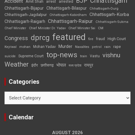
Chhattisgarh
BJP
Accident
Amit Shah
arrested
arrest
Chhattisgarh-Bijapur
Chhattisgarh-Bilaspur
Chhattisgarh-Durg
Chhattisgarh-Korba
Chhattisgarh-Jagdalpur
Chhattisgarh-Kabirdham
Chhattisgarh-Raipur
Chhattisgarh-Raigarh
Chhattisgarh-Sukma
CM
Chief Minister
Chief Minister Dr. Yadav
Chief Minister Sai
featured
dprcg
Congress
High Court
fire
fraud
Murder
rape
Mohan Yadav
Naxalites
rain
Kejriwal
mohan
petrol
top-news
vishnu
Supreme Court
Vastu
suicide
train
Weather
भोपाल
रायपुर
इंदौर
छत्तीसगढ़
मध्य प्रदेश
Categories
Categories
Calendar
AUGUST 2026