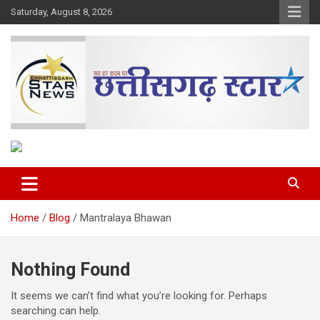
Skip
Saturday, August 8, 2026
to
content
The Rising Voice of CG
Chhattisgarh Star
Home
Blog
Mantralaya Bhawan
Nothing Found
It seems we can’t find what you’re looking for. Perhaps
searching can help.