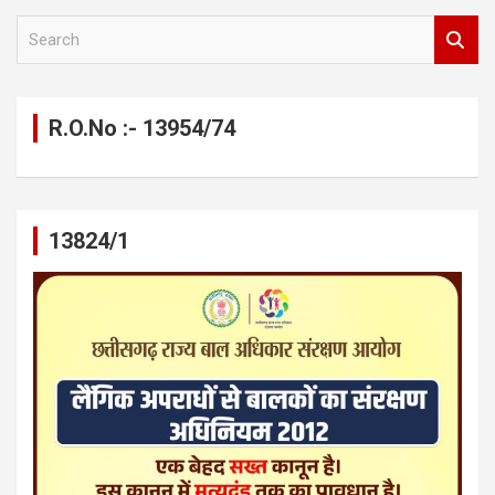
S
e
a
r
c
R.O.No :- 13954/74
h
13824/1