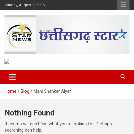
Skip
Sunday, August 9, 2026
to
content
The Rising Voice of CG
Chhattisgarh Star
Home
Blog
Mani Shankar Aiyar
Nothing Found
It seems we can’t find what you’re looking for. Perhaps
searching can help.