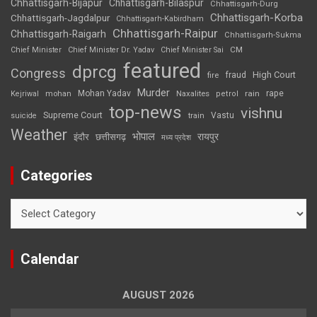
Chhattisgarh-Bijapur
Chhattisgarh-Bilaspur
Chhattisgarh-Durg
Chhattisgarh-Korba
Chhattisgarh-Jagdalpur
Chhattisgarh-Kabirdham
Chhattisgarh-Raipur
Chhattisgarh-Raigarh
Chhattisgarh-Sukma
CM
Chief Minister
Chief Minister Dr. Yadav
Chief Minister Sai
featured
dprcg
Congress
High Court
fire
fraud
Murder
rape
Mohan Yadav
Naxalites
rain
Kejriwal
mohan
petrol
top-news
vishnu
Supreme Court
Vastu
suicide
train
Weather
भोपाल
रायपुर
इंदौर
छत्तीसगढ़
मध्य प्रदेश
Categories
Categories
Calendar
AUGUST 2026