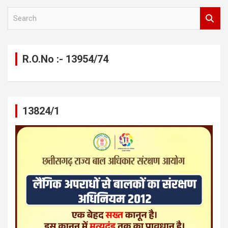
S
e
a
r
c
R.O.No :- 13954/74
h
13824/1