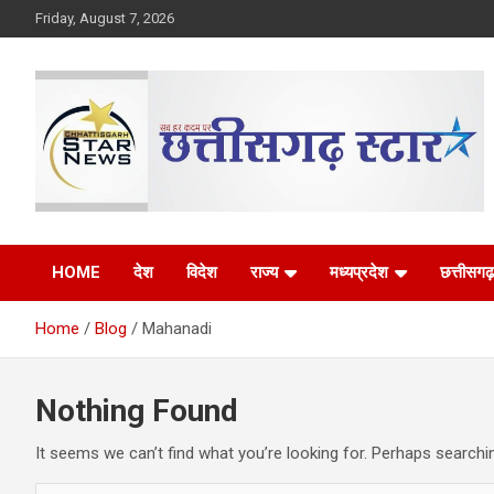
Skip
Friday, August 7, 2026
to
content
The Rising Voice of CG
Chhattisgarh Star
HOME
देश
विदेश
राज्य
मध्यप्रदेश
छत्तीसगढ़
Home
Blog
Mahanadi
Nothing Found
It seems we can’t find what you’re looking for. Perhaps searchi
S