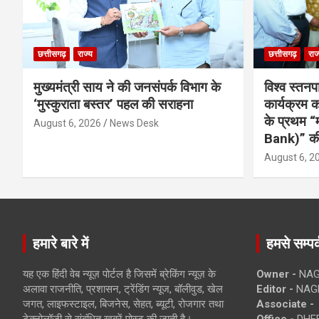
छत्तीसगढ़
राज्य
छत्तीसगढ़
राज
मुख्यमंत्री साय ने की जनसंपर्क विभाग के
विश्व स्तनप
‘मुस्कुराता बस्तर’ पहल की सराहना
कार्यक्रम
के प्रथम “
August 6, 2026
News Desk
Bank)” की
August 6, 2
हमारे बारे में
हमसे सम्पर्
यह एक हिंदी वेब न्यूज़ पोर्टल है जिसमें ब्रेकिंग न्यूज़ के
Owner -
NAG
अलावा राजनीति, प्रशासन, ट्रेंडिंग न्यूज, बॉलीवुड, खेल
Editor -
NAG
जगत, लाइफस्टाइल, बिजनेस, सेहत, ब्यूटी, रोजगार तथा
Associate -
टेक्नोलॉजी से संबंधित खबरें पोस्ट की जाती है।
Office -
DHEB