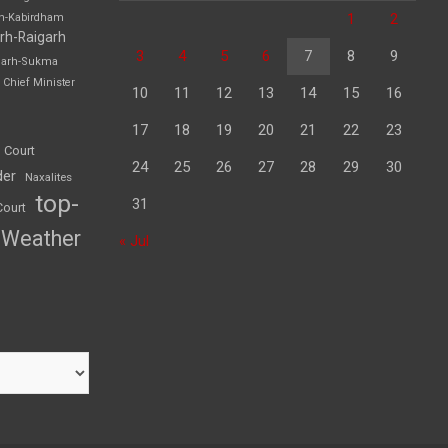
1
2
rh-Kabirdham
rh-Raigarh
3
4
5
6
7
8
9
garh-Sukma
Chief Minister
10
11
12
13
14
15
16
17
18
19
20
21
22
23
 Court
24
25
26
27
28
29
30
der
Naxalites
top-
31
Court
Weather
« Jul