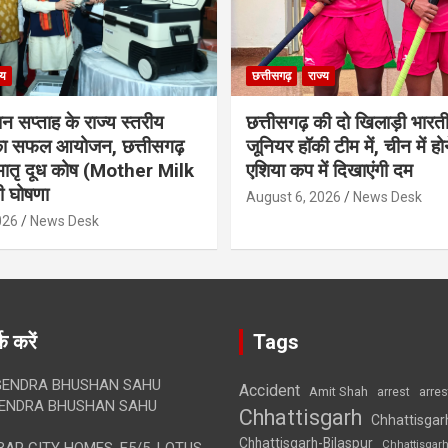
्य
छत्तीसगढ़
राज्य
ान सप्ताह के राज्य स्तरीय
छत्तीसगढ़ की दो खिलाड़ी भारत
 का सफल आयोजन, छत्तीसगढ़
जूनियर हॉकी टीम में, चीन में होन
मातृ दूध कोष (Mother Milk
एशिया कप में दिखाएंगी दम
 घोषणा
August 6, 2026
News Desk
026
News Desk
क करें
Tags
ENDRA BHUSHAN SAHU
Accident
Amit Shah
arre
arrest
ENDRA BHUSHAN SAHU
Chhattisgarh
Chhattisgar
Chhattisgarh-Bilaspur
Chhattisgar
AR CITY HOMES, E5/5, LOTUS