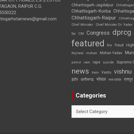
Chhattisgarh-Jagdalpur
Chhattisga
AGAON, RAIPUR C.G.
Chhattisgarh-Korba
Chhattisga
5550222
Chhattisgarh-Raipur
ttisgarhstarnews@gmail.com
Chhattis
Chief Minister
Chief Minister Dr. Yadav
dprcg
Congress
CM
Sai
featured
High
fire
fraud
Mur
Mohan Yadav
Kejriwal
mohan
rape
Supreme 
rain
petrol
suicide
news
vishnu
Vastu
train
भोपाल
रायपुर
इंदौर
छत्तीसगढ़
मध्य प्रदेश
Categories
Categories