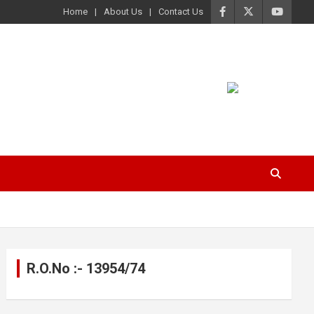
Home
About Us
Contact Us
R.O.No :- 13954/74