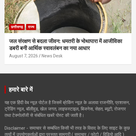
छत्तीसगढ़
राज्य
जल संरक्षण से बदला जीवन: धमतरी के भोथापारा में आजीविका
डबरी बनी आर्थिक स्वावलंबन का नया आधार
August 7, 2026
News Desk
हमारे बारे में
यह एक हिंदी वेब न्यूज़ पोर्टल है जिसमें ब्रेकिंग न्यूज़ के अलावा राजनीति, प्रशासन,
ट्रेंडिंग न्यूज, बॉलीवुड, खेल जगत, लाइफस्टाइल, बिजनेस, सेहत, ब्यूटी, रोजगार
तथा टेक्नोलॉजी से संबंधित खबरें पोस्ट की जाती है।
Disclaimer - समाचार से सम्बंधित किसी भी तरह के विवाद के लिए साइट के कुछ
तत्वों में उपयोगकर्ताओं द्वारा प्रस्तुत सामग्री ( समाचार / फोटो / विडियो आदि )