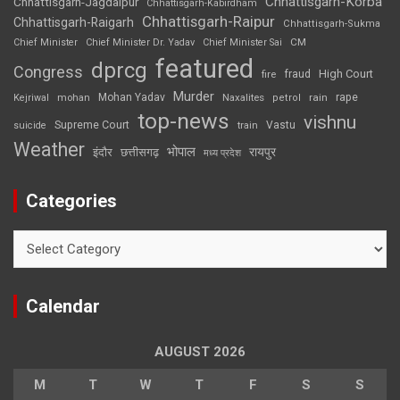
Chhattisgarh-Korba
Chhattisgarh-Jagdalpur
Chhattisgarh-Kabirdham
Chhattisgarh-Raipur
Chhattisgarh-Raigarh
Chhattisgarh-Sukma
CM
Chief Minister
Chief Minister Dr. Yadav
Chief Minister Sai
featured
dprcg
Congress
High Court
fire
fraud
Murder
rape
Mohan Yadav
Naxalites
rain
Kejriwal
mohan
petrol
top-news
vishnu
Supreme Court
Vastu
suicide
train
Weather
भोपाल
रायपुर
इंदौर
छत्तीसगढ़
मध्य प्रदेश
Categories
Categories
Calendar
AUGUST 2026
M
T
W
T
F
S
S