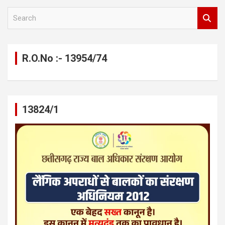
S
e
a
r
c
R.O.No :- 13954/74
h
13824/1