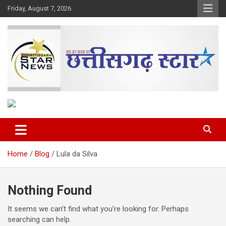
Skip
Friday, August 7, 2026
to
content
The Rising Voice of CG
Chhattisgarh Star
Home
Blog
Lula da Silva
Nothing Found
It seems we can’t find what you’re looking for. Perhaps
searching can help.