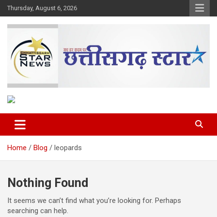
Skip
Thursday, August 6, 2026
to
content
The Rising Voice of CG
Chhattisgarh Star
Home
Blog
leopards
Nothing Found
It seems we can’t find what you’re looking for. Perhaps
searching can help.