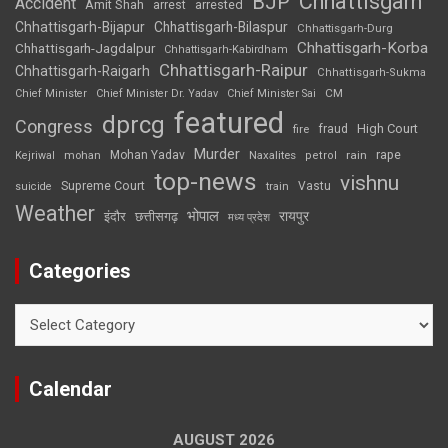
Chhattisgarh
BJP
Accident
Amit Shah
arrested
arrest
Chhattisgarh-Bijapur
Chhattisgarh-Bilaspur
Chhattisgarh-Durg
Chhattisgarh-Korba
Chhattisgarh-Jagdalpur
Chhattisgarh-Kabirdham
Chhattisgarh-Raipur
Chhattisgarh-Raigarh
Chhattisgarh-Sukma
CM
Chief Minister
Chief Minister Dr. Yadav
Chief Minister Sai
featured
dprcg
Congress
High Court
fire
fraud
Murder
rape
Mohan Yadav
Naxalites
rain
Kejriwal
mohan
petrol
top-news
vishnu
Supreme Court
Vastu
suicide
train
Weather
भोपाल
रायपुर
इंदौर
छत्तीसगढ़
मध्य प्रदेश
Categories
Categories
Calendar
AUGUST 2026