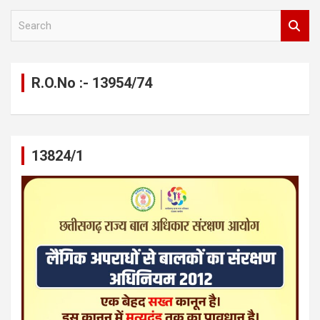
S
e
a
r
c
R.O.No :- 13954/74
h
13824/1