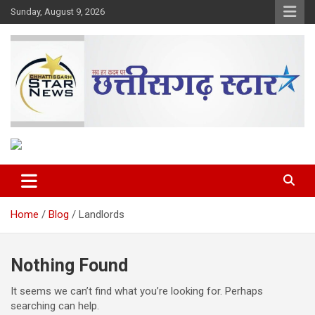
Skip
Sunday, August 9, 2026
to
content
The Rising Voice of CG
Chhattisgarh Star
Home
Blog
Landlords
Nothing Found
It seems we can’t find what you’re looking for. Perhaps
searching can help.