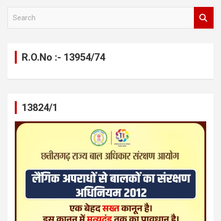
S
e
a
r
c
R.O.No :- 13954/74
h
13824/1