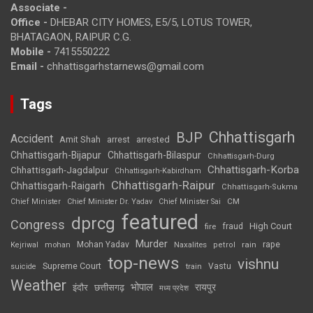
Associate -
Office -
DHEBAR CITY HOMES, E5/5, LOTUS TOWER,
BHATAGAON, RAIPUR C.G.
Mobile -
7415550222
Email -
chhattisgarhstarnews@gmail.com
Tags
Chhattisgarh
BJP
Accident
Amit Shah
arrested
arrest
Chhattisgarh-Bijapur
Chhattisgarh-Bilaspur
Chhattisgarh-Durg
Chhattisgarh-Korba
Chhattisgarh-Jagdalpur
Chhattisgarh-Kabirdham
Chhattisgarh-Raipur
Chhattisgarh-Raigarh
Chhattisgarh-Sukma
CM
Chief Minister
Chief Minister Dr. Yadav
Chief Minister Sai
featured
dprcg
Congress
High Court
fire
fraud
Murder
rape
Mohan Yadav
Naxalites
rain
Kejriwal
mohan
petrol
top-news
vishnu
Supreme Court
Vastu
suicide
train
Weather
भोपाल
रायपुर
इंदौर
छत्तीसगढ़
मध्य प्रदेश