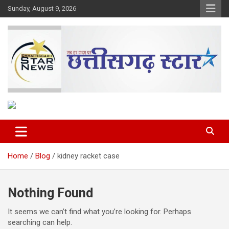
Skip
Sunday, August 9, 2026
to
content
The Rising Voice of CG
Chhattisgarh Star
Home
Blog
kidney racket case
Nothing Found
It seems we can’t find what you’re looking for. Perhaps
searching can help.