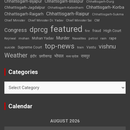
Chhattisgarh-Bijapur
Chhattisgarh-Bilaspur
Chhattisgarh-Durg
Chhattisgarh-Korba
Chhattisgarh-Jagdalpur
Chhattisgarh-Kabirdham
Chhattisgarh-Raipur
Chhattisgarh-Raigarh
Chhattisgarh-Sukma
CM
Chief Minister
Chief Minister Dr. Yadav
Chief Minister Sai
featured
dprcg
Congress
High Court
fire
fraud
Murder
rape
Mohan Yadav
Naxalites
rain
Kejriwal
mohan
petrol
top-news
vishnu
Supreme Court
Vastu
suicide
train
Weather
भोपाल
रायपुर
इंदौर
छत्तीसगढ़
मध्य प्रदेश
Categories
Categories
Calendar
AUGUST 2026