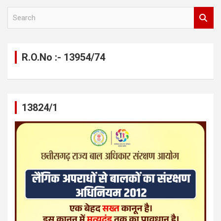
S
e
a
r
c
R.O.No :- 13954/74
h
13824/1