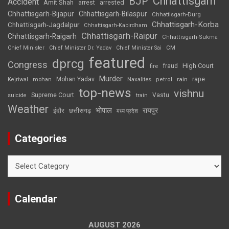
Chhattisgarh
BJP
Accident
Amit Shah
arrested
arrest
Chhattisgarh-Bijapur
Chhattisgarh-Bilaspur
Chhattisgarh-Durg
Chhattisgarh-Korba
Chhattisgarh-Jagdalpur
Chhattisgarh-Kabirdham
Chhattisgarh-Raipur
Chhattisgarh-Raigarh
Chhattisgarh-Sukma
CM
Chief Minister
Chief Minister Dr. Yadav
Chief Minister Sai
featured
dprcg
Congress
High Court
fire
fraud
Murder
rape
Mohan Yadav
Naxalites
rain
Kejriwal
mohan
petrol
top-news
vishnu
Supreme Court
Vastu
suicide
train
Weather
भोपाल
रायपुर
इंदौर
छत्तीसगढ़
मध्य प्रदेश
Categories
Categories
Calendar
AUGUST 2026