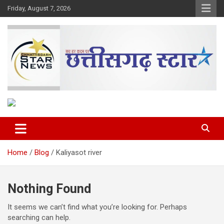
Skip
Friday, August 7, 2026
to
content
The Rising Voice of CG
Chhattisgarh Star
Home
Blog
Kaliyasot river
Nothing Found
It seems we can’t find what you’re looking for. Perhaps
searching can help.