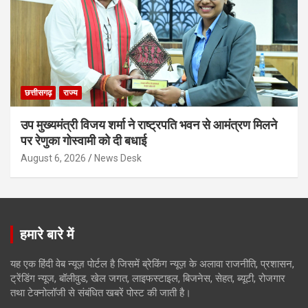
छत्तीसगढ़
राज्य
उप मुख्यमंत्री विजय शर्मा ने राष्ट्रपति भवन से आमंत्रण मिलने
पर रेणुका गोस्वामी को दी बधाई
August 6, 2026
News Desk
हमारे बारे में
यह एक हिंदी वेब न्यूज़ पोर्टल है जिसमें ब्रेकिंग न्यूज़ के अलावा राजनीति, प्रशासन,
ट्रेंडिंग न्यूज, बॉलीवुड, खेल जगत, लाइफस्टाइल, बिजनेस, सेहत, ब्यूटी, रोजगार
तथा टेक्नोलॉजी से संबंधित खबरें पोस्ट की जाती है।