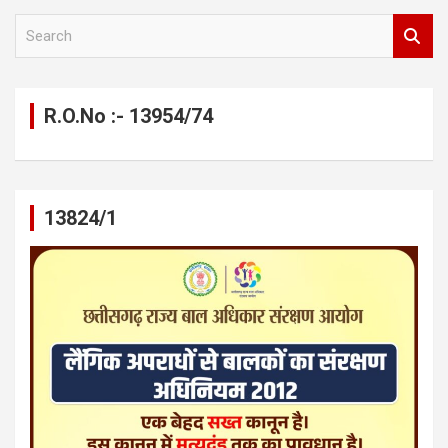
S
e
a
r
c
R.O.No :- 13954/74
h
13824/1