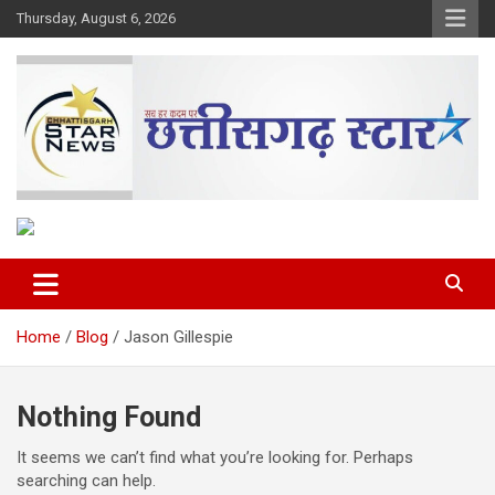
Skip
Thursday, August 6, 2026
to
content
The Rising Voice of CG
Chhattisgarh Star
Home
Blog
Jason Gillespie
Nothing Found
It seems we can’t find what you’re looking for. Perhaps
searching can help.