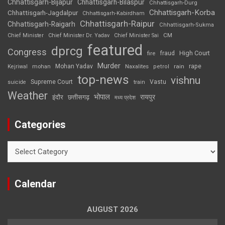
Chhattisgarh-Bijapur
Chhattisgarh-Bilaspur
Chhattisgarh-Durg
Chhattisgarh-Korba
Chhattisgarh-Jagdalpur
Chhattisgarh-Kabirdham
Chhattisgarh-Raipur
Chhattisgarh-Raigarh
Chhattisgarh-Sukma
CM
Chief Minister
Chief Minister Dr. Yadav
Chief Minister Sai
featured
dprcg
Congress
High Court
fire
fraud
Murder
rape
Mohan Yadav
Naxalites
rain
Kejriwal
mohan
petrol
top-news
vishnu
Supreme Court
Vastu
suicide
train
Weather
भोपाल
रायपुर
इंदौर
छत्तीसगढ़
मध्य प्रदेश
Categories
Categories
Calendar
AUGUST 2026