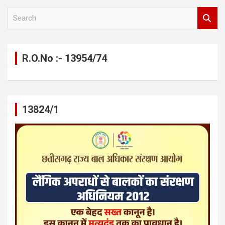
S
e
a
r
c
R.O.No :- 13954/74
h
13824/1