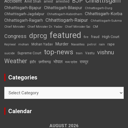
Chhattisgarh
BJP
Accident
Amit Shah
arrested
arrest
Chhattisgarh-Bijapur
Chhattisgarh-Bilaspur
Chhattisgarh-Durg
Chhattisgarh-Korba
Chhattisgarh-Jagdalpur
Chhattisgarh-Kabirdham
Chhattisgarh-Raipur
Chhattisgarh-Raigarh
Chhattisgarh-Sukma
CM
Chief Minister
Chief Minister Dr. Yadav
Chief Minister Sai
featured
dprcg
Congress
High Court
fire
fraud
Murder
rape
Mohan Yadav
Naxalites
rain
Kejriwal
mohan
petrol
top-news
vishnu
Supreme Court
Vastu
suicide
train
Weather
भोपाल
रायपुर
इंदौर
छत्तीसगढ़
मध्य प्रदेश
Categories
Categories
Calendar
AUGUST 2026