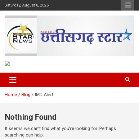
Skip
Saturday, August 8, 2026
to
content
The Rising Voice of CG
Chhattisgarh Star
Home
Blog
IMD Alert
Nothing Found
It seems we can’t find what you’re looking for. Perhaps
searching can help.