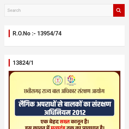
S
e
a
r
c
R.O.No :- 13954/74
h
13824/1