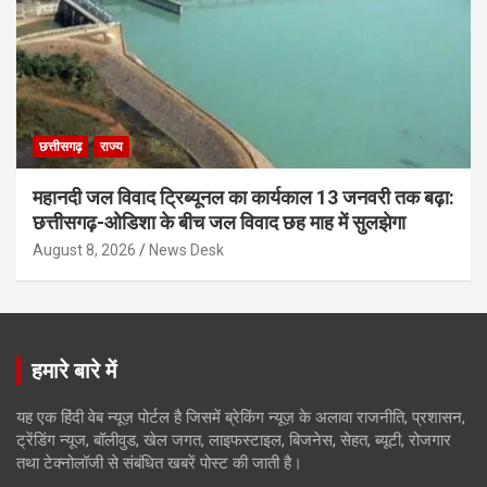
छत्तीसगढ़
राज्य
महानदी जल विवाद ट्रिब्यूनल का कार्यकाल 13 जनवरी तक बढ़ा:
छत्तीसगढ़-ओडिशा के बीच जल विवाद छह माह में सुलझेगा
August 8, 2026
News Desk
हमारे बारे में
यह एक हिंदी वेब न्यूज़ पोर्टल है जिसमें ब्रेकिंग न्यूज़ के अलावा राजनीति, प्रशासन,
ट्रेंडिंग न्यूज, बॉलीवुड, खेल जगत, लाइफस्टाइल, बिजनेस, सेहत, ब्यूटी, रोजगार
तथा टेक्नोलॉजी से संबंधित खबरें पोस्ट की जाती है।