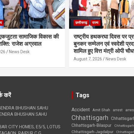
्य
छत्तीसगढ़
राज्य
कजुटता सामाजिक विकास की
राष्ट्रीय हथकरघा दिवस पर प्र
क्ति: राजेश अग्रवाल
बुनकर सम्मेलन एवं स्वदेशी प्रदर्
शामिल हुए वित्त मंत्री ओपी चौध
026
News Desk
August 7, 2026
News Desk
क करें
Tags
ENDRA BHUSHAN SAHU
Accident
Amit Shah
arre
arrest
ENDRA BHUSHAN SAHU
Chhattisgarh
Chhattisgar
Chhattisgarh-Bilaspur
Chhattisgar
AR CITY HOMES, E5/5, LOTUS
Chhattisgarh-Jagdalpur
Chhattisga
AGAON, RAIPUR C.G.