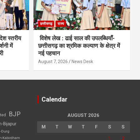
छत्तीसगढ़
राज्य
देश स्तरीय
विशेष लेख : ढाई साल की उपलब्धियाँ-
शनी में
छत्तीसगढ़ का श्रमिक कल्याण के क्षेत्र में
री
नई पहचान
August 7, 2026
News Desk
Calendar
BJP
sted
AUGUST 2026
h-Bijapur
M
T
W
T
F
S
S
h-Durg
1
2
rh-Kabirdham