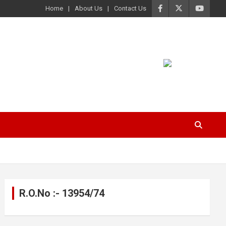
Home
About Us
Contact Us
R.O.No :- 13954/74