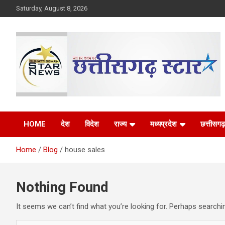
Skip
Saturday, August 8, 2026
to
content
The Rising Voice of CG
Chhattisgarh Star
HOME
देश
विदेश
राज्य
मध्यप्रदेश
छत्तीसगढ़
Home
Blog
house sales
Nothing Found
It seems we can’t find what you’re looking for. Perhaps searchi
S