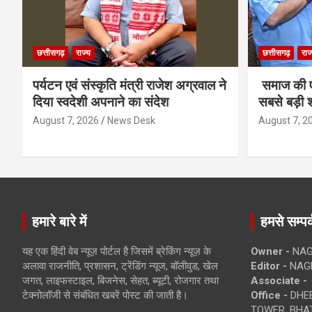
छत्तीसगढ़
राज्य
छत्तीसगढ़
राज
पर्यटन एवं संस्कृति मंत्री राजेश अग्रवाल ने
समाज की ए
दिया स्वदेशी अपनाने का संदेश
सबसे बड़ी श
August 7, 2026
News Desk
August 7, 2
हमारे बारे में
हमसे सम्पर्
यह एक हिंदी वेब न्यूज़ पोर्टल है जिसमें ब्रेकिंग न्यूज़ के
Owner -
NAG
अलावा राजनीति, प्रशासन, ट्रेंडिंग न्यूज, बॉलीवुड, खेल
Editor -
NAG
जगत, लाइफस्टाइल, बिजनेस, सेहत, ब्यूटी, रोजगार तथा
Associate -
टेक्नोलॉजी से संबंधित खबरें पोस्ट की जाती है।
Office -
DHEB
TOWER, BHAT