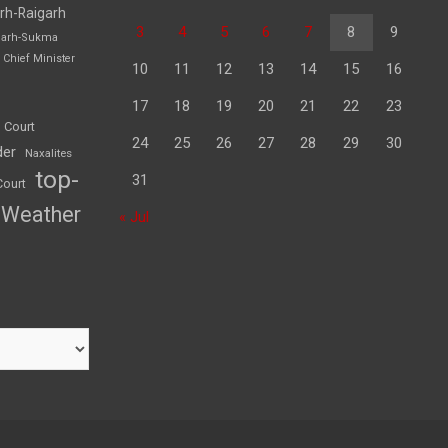
rh-Raigarh
3
4
5
6
7
8
9
garh-Sukma
Chief Minister
10
11
12
13
14
15
16
17
18
19
20
21
22
23
 Court
24
25
26
27
28
29
30
der
Naxalites
top-
31
Court
Weather
« Jul