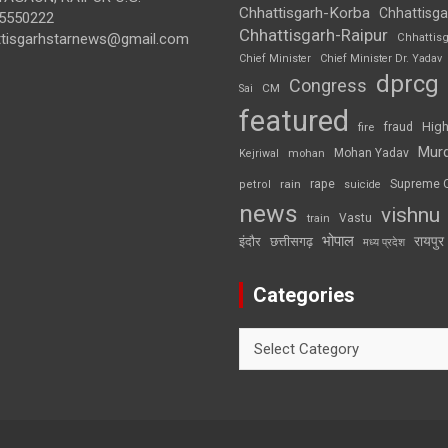
Chhattisgarh-Korba
Chhattisga
5550222
Chhattisgarh-Raipur
ttisgarhstarnews@gmail.com
Chhattis
Chief Minister
Chief Minister Dr. Yadav
dprcg
Congress
CM
Sai
featured
High
fire
fraud
Mur
Mohan Yadav
Kejriwal
mohan
rape
Supreme 
rain
petrol
suicide
news
vishnu
Vastu
train
भोपाल
रायपुर
इंदौर
छत्तीसगढ़
मध्य प्रदेश
Categories
Categories