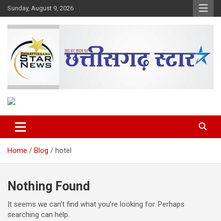
Skip
Sunday, August 9, 2026
to
content
The Rising Voice of CG
Chhattisgarh Star
Home
Blog
hotel
Nothing Found
It seems we can’t find what you’re looking for. Perhaps
searching can help.