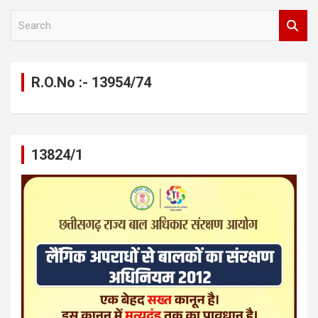
S
e
a
r
c
R.O.No :- 13954/74
h
13824/1