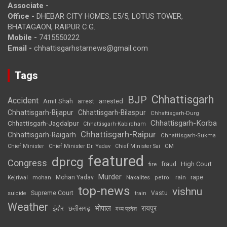
Associate -
Office -
DHEBAR CITY HOMES, E5/5, LOTUS TOWER,
BHATAGAON, RAIPUR C.G.
Mobile -
7415550222
Email -
chhattisgarhstarnews@gmail.com
Tags
Chhattisgarh
BJP
Accident
Amit Shah
arrested
arrest
Chhattisgarh-Bijapur
Chhattisgarh-Bilaspur
Chhattisgarh-Durg
Chhattisgarh-Korba
Chhattisgarh-Jagdalpur
Chhattisgarh-Kabirdham
Chhattisgarh-Raipur
Chhattisgarh-Raigarh
Chhattisgarh-Sukma
CM
Chief Minister
Chief Minister Dr. Yadav
Chief Minister Sai
featured
dprcg
Congress
High Court
fire
fraud
Murder
rape
Mohan Yadav
Naxalites
rain
Kejriwal
mohan
petrol
top-news
vishnu
Supreme Court
Vastu
suicide
train
Weather
भोपाल
रायपुर
इंदौर
छत्तीसगढ़
मध्य प्रदेश